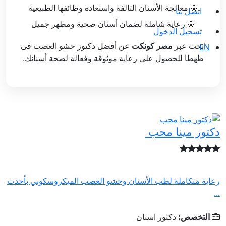
🦷 معالجة الأسنان التالفة واستعادة وظائفها الطبيعية
اتصل بنا
🦷 رعاية شاملة لضمان أسنان صحية ومظهر جميل
تسجيل الدخول
EN
ابحث عبر
مصر كونكت
عن أفضل دكتور حشو العصب فى
طهطا للحصول على رعاية موثوقة وفعالة لصحة أسنانك.
دكتور مينا محب
رعاية متكاملة لطب الأسنان وحشو العصب الميكروسكوبي بأحدث
...
التخصص:
دكتور اسنان