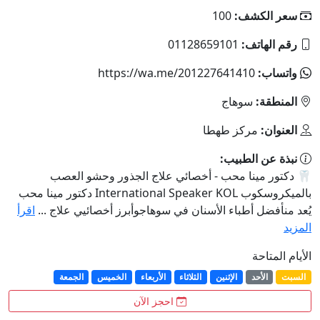
سعر الكشف:
100
رقم الهاتف:
01128659101
واتساب:
https://wa.me/201227641410
المنطقة:
سوهاج
العنوان:
مركز طهطا
نبذة عن الطبيب:
🦷 دكتور مينا محب - أخصائي علاج الجذور وحشو العصب
بالميكروسكوب International Speaker KOL دكتور مينا محب
يُعد منأفضل أطباء الأسنان في سوهاجوأبرز أخصائيي علاج ...
اقرأ
المزيد
الأيام المتاحة
السبت
الأحد
الإثنين
الثلاثاء
الأربعاء
الخميس
الجمعة
احجز الآن