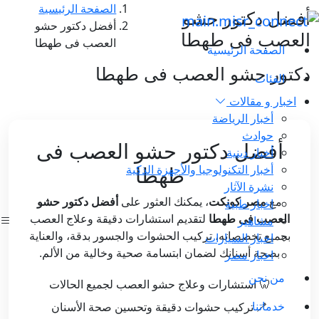
الصفحة الرئيسية
أفضل دكتور حشو
أفضل دكتور حشو
العصب فى طهطا
العصب فى طهطا
الصفحة الرئيسية
دكتور حشو العصب فى طهطا
الفئات
اخبار و مقالات
أخبار الرياضة
حوادث
أفضل دكتور حشو العصب فى
أخبار دينية
أخبار التكنولوجيا والأجهزة الذكية
طهطا
نشرة الآثار
اخبار طبية
مع
مصر كونكت
، يمكنك العثور على
أفضل دكتور حشو
مشاهير
العصب فى طهطا
لتقديم استشارات دقيقة وعلاج العصب
اخبار السيارات
بجميع تخصصاته، تركيب الحشوات والجسور بدقة، والعناية
اخبار مصر
بصحة أسنانك لضمان ابتسامة صحية وخالية من الألم.
من نحن
🦷 استشارات وعلاج حشو العصب لجميع الحالات
خدماتنا
🪥 تركيب حشوات دقيقة وتحسين صحة الأسنان