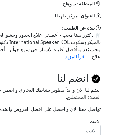
المنطقة:
سوهاج
العنوان:
مركز طهطا
نبذة عن الطبيب:
🦷 دكتور مينا محب - أخصائي علاج الجذور وحشو ا
بالميكروسكوب peaker KOL
محب يُعد منأفضل أطباء الأسنان في سوهاجوأبرز أخ
علاج ...
اقرأ المزيد
انضم لنا
انضم لنا اﻵن و ابدأ بتطوير نشاطك التجاري و اضم
العملاء المحتملين.
تواصل معنا الان و احصل علي افضل العروض والخدم
الاسم