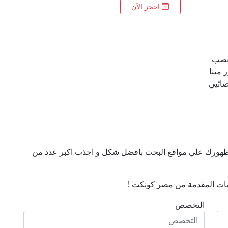
احجز الآن
لعصب
International S دكتور مينا
صائيي
ن ظهورك علي مواقع البحث بافضل شكل و اجذب اكبر عدد من
ات المقدمة من مصر كونكت !
التخصص