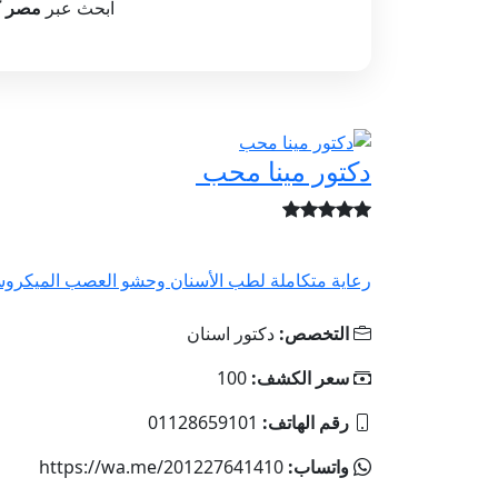
ابحث عبر
مصر ك
دكتور مينا محب
رعاية متكاملة لطب الأسنان وحشو العصب الميكروس
التخصص:
دكتور اسنان
سعر الكشف:
100
رقم الهاتف:
01128659101
واتساب:
https://wa.me/201227641410