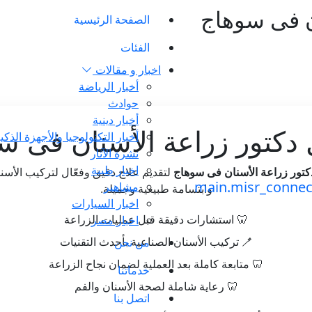
ن فى سوهاج
الصفحة الرئيسية
الفئات
اخبار و مقالات
أخبار الرياضة
حوادث
أخبار دينية
دكتور زراعة الأسنان فى س
أخبار التكنولوجيا والأجهزة الذكي
نشرة الآثار
اخبار طبية
تور زراعة الأسنان فى سوهاج
لتقديم علاج دقيق وفعّال لتركيب الأسن
مشاهير
وابتسامة طبيعية وجميلة.
اخبار السيارات
اخبار مصر
🦷 استشارات دقيقة قبل عمليات الزراعة
من نحن
🪥 تركيب الأسنان الصناعية بأحدث التقنيات
🦷 متابعة كاملة بعد العملية لضمان نجاح الزراعة
خدماتنا
🦷 رعاية شاملة لصحة الأسنان والفم
اتصل بنا