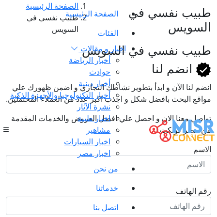
الصفحة الرئيسية
طبيب نفسي في
الصفحة الرئيسية
طبيب نفسي في
السويس
السويس
الفئات
طبيب نفسي في السويس
اخبار و مقالات
أخبار الرياضة
انضم لنا
حوادث
أخبار دينية
انضم لنا اﻵن و ابدأ بتطوير نشاطك التجاري و اضمن ظهورك علي
أخبار التكنولوجيا والأجهزة الذكية
مواقع البحث بافضل شكل و اجذب اكبر عدد من العملاء المحتملين.
نشرة الآثار
اخبار طبية
تواصل معنا الان و احصل علي افضل العروض والخدمات المقدمة
مشاهير
من مصر كونكت !
اخبار السيارات
الاسم
اخبار مصر
من نحن
خدماتنا
رقم الهاتف
اتصل بنا