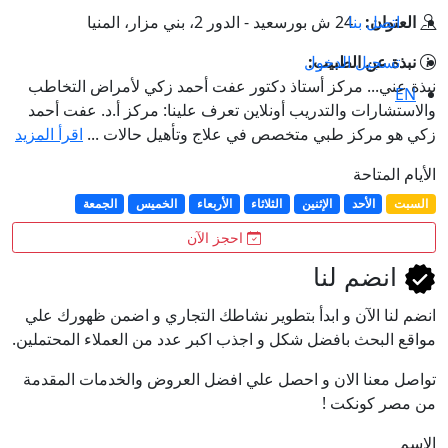
اتصل بنا
العنوان:
24 ش بورسعيد - الدور 2، بني مزار، المنيا
تسجيل الدخول
نبذة عن الطبيب:
نبذة عني... مركز أستاذ دكتور عفت أحمد زكي لأمراض التخاطب
EN
والاستشارات والتدريب أونلاين تعرف علينا: مركز أ.د. عفت أحمد
زكي هو مركز طبي متخصص في علاج وتأهيل حالات ...
اقرأ المزيد
الأيام المتاحة
السبت
الأحد
الإثنين
الثلاثاء
الأربعاء
الخميس
الجمعة
احجز الآن
انضم لنا
انضم لنا اﻵن و ابدأ بتطوير نشاطك التجاري و اضمن ظهورك علي
مواقع البحث بافضل شكل و اجذب اكبر عدد من العملاء المحتملين.
تواصل معنا الان و احصل علي افضل العروض والخدمات المقدمة
من مصر كونكت !
الاسم