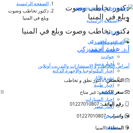
الصفحة الرئيسية
دكتور تخاطب وصوت
دكتور تخاطب وصوت
وبلع في المنيا
وبلع في المنيا
الصفحة الرئيسية
دكتور تخاطب وصوت وبلع في المنيا
الفئات
اخبار و مقالات
أ.د. عفت أحمد زكي
أخبار الرياضة
حوادث
أخبار دينية
أمراض التخاطب و الاستشارات والتدريب أونلاين
أخبار التكنولوجيا والأجهزة الذكية
نشرة الآثار
التخصص:
دكتور نطق و تخاطب
اخبار طبية
مشاهير
سعر الكشف:
غير متاح
اخبار السيارات
رقم الهاتف:
01227010807
اخبار مصر
من نحن
واتساب:
01227010807
خدماتنا
المنطقة:
المنيا