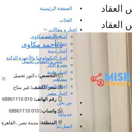
 العقاد
الصفحة الرئيسية
الفئات
 العقاد
اخبار و مقالات
أخبار الرياضة
د/أحمد مكاوى
حوادث
أخبار دينية
أخبار التكنولوجيا والأجهزة الذكية
خبير و أخصائي تجميل
نشرة الآثار
اخبار طبية
التخصص:
دكتور تجميل
مشاهير
اخبار السيارات
سعر الكشف:
غير متاح
اخبار مصر
رقم الهاتف:
010 68861110
من نحن
واتساب:
010 68861110
خدماتنا
المنطقة:
مدينة نصر , القاهرة
اتصل بنا