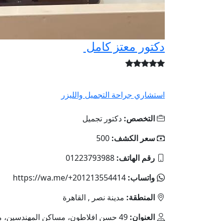
دكتور معتز كامل
استشاري جراحة التجميل والليزر
التخصص:
دكتور تجميل
سعر الكشف:
500
رقم الهاتف:
01223793988
واتساب:
https://wa.me/+201213554414
المنطقة:
مدينة نصر , القاهرة
العنوان:
49 حسن افلاطون، مساكن المهندسين، 