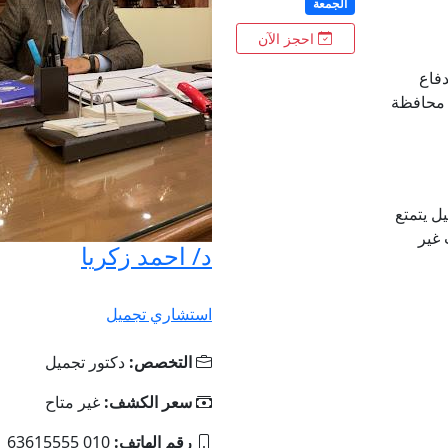
الجمعة
احجز الآن
دفاع
، محافظة
ل يتمتع
 غير
د/ احمد زكريا
استشاري تجميل
التخصص:
دكتور تجميل
سعر الكشف:
غير متاح
رقم الهاتف:
010 63615555