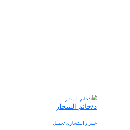
د/حاتم السحار
خبير و استشاري تجميل