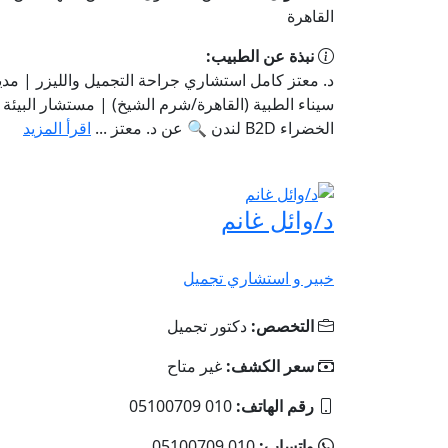
القاهرة‬
نبذة عن الطبيب:
د. معتز كامل استشاري جراحة التجميل والليزر | مدي
سيناء الطبية (القاهرة/شرم الشيخ) | مستشار البيئ
الخضراء B2D لندن 🔍 عن د. معتز ...
اقرأ المزيد
د/وائل غانم
خبير و استشاري تجميل
التخصص:
دكتور تجميل
سعر الكشف:
غير متاح
رقم الهاتف:
010 05100709
واتساب:
010 05100709