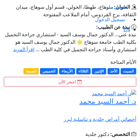
اتصل بنا
العنوان:
سوهاج، طهطا، الخولي، قسم أول سوهاج، ميدان
الثقافة، برج الفردوس، أمام الملاعب المفتوحة
تسجيل الدخول
نبذة عن الطبيب:
EN
نبذة عني... الدكتور جمال يوسف السيد - استشاري جراحة التجميل
بكلية الطب جامعة سوهاج 🌟 الدكتور جمال يوسف السيد هو
استشاري وأستاذ جراحة التجميل في كلية الطب ...
اقرأ المزيد
الأيام المتاحة
السبت
الأحد
الإثنين
الثلاثاء
الأربعاء
الخميس
الجمعة
احجز الآن
د. أحمد السيد محمد
أخصائي أمراض جلدية و تناسلية ليزر
التخصص:
دكتور جلدية