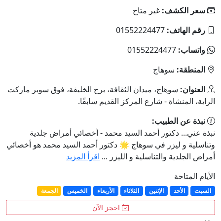
سعر الكشف:
غير متاح
رقم الهاتف:
01552224477
واتساب:
01552224477
المنطقة:
سوهاج
العنوان:
سوهاج، ميدان الثقافة، برج الخليفة، فوق سوبر ماركت
الراية، المنشاة - شارع المركز القديم سابقًا.
نبذة عن الطبيب:
نبذة عني... دكتور أحمد السيد محمد - أخصائي أمراض جلدية
وتناسلية و ليزر في سوهاج 🌟 دكتور أحمد السيد محمد هو أخصائي
أمراض الجلدية والتناسلية و الليزر ...
اقرأ المزيد
الأيام المتاحة
السبت
الأحد
الإثنين
الثلاثاء
الأربعاء
الخميس
الجمعة
احجز الآن