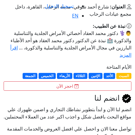
تسجيل الدخول
العنوان:
شارع أحمد شوقي، مدينة الرحاب، القاهرة، داخل
مجمع عيادات الرحاب
EN
نبذة عن الطبيب:
👨⚕️ دكتور محمد العقاد أخصائي الأمراض الجلدية والتناسلية
والذكورة 🏥 نبذة عن الدكتور دكتور محمد العقاد هو أحد الأطباء
البارزين في مجال الأمراض الجلدية والتناسلية والذكورة، ...
اقرأ
المزيد
الأيام المتاحة
السبت
الأحد
الإثنين
الثلاثاء
الأربعاء
الخميس
الجمعة
احجز الآن
انضم لنا
انضم لنا اﻵن و ابدأ بتطوير نشاطك التجاري و اضمن ظهورك علي
مواقع البحث بافضل شكل و اجذب اكبر عدد من العملاء المحتملين.
تواصل معنا الان و احصل علي افضل العروض والخدمات المقدمة