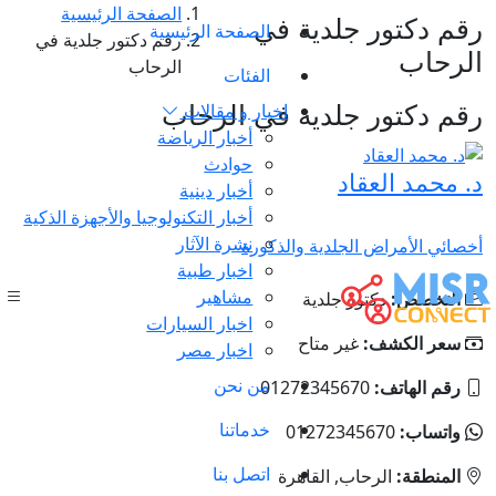
الصفحة الرئيسية
رقم دكتور جلدية في
الصفحة الرئيسية
رقم دكتور جلدية في
الرحاب
الرحاب
الفئات
رقم دكتور جلدية في الرحاب
اخبار و مقالات
أخبار الرياضة
حوادث
د. محمد العقاد
أخبار دينية
أخبار التكنولوجيا والأجهزة الذكية
نشرة الآثار
أخصائي الأمراض الجلدية والذكورة
اخبار طبية
مشاهير
التخصص:
دكتور جلدية
اخبار السيارات
سعر الكشف:
غير متاح
اخبار مصر
من نحن
رقم الهاتف:
01272345670
خدماتنا
واتساب:
01272345670
اتصل بنا
المنطقة:
الرحاب, القاهرة