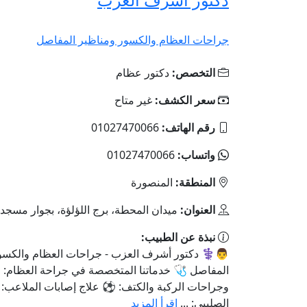
جراحات العظام والكسور ومناظير المفاصل
التخصص:
دكتور عظام
سعر الكشف:
غير متاح
رقم الهاتف:
01027470066
واتساب:
01027470066
المنطقة:
المنصورة
العنوان:
ميدان المحطة، برج اللؤلؤة، بجوار مسج
نبذة عن الطبيب:
👨⚕️ دكتور أشرف العزب - جراحات العظام والكسو
المفاصل 🩺 خدماتنا المتخصصة في جراحة العظام: 
وجراحات الركبة والكتف: ⚽ علاج إصابات الملاعب: 
الصليبي: ...
اقرأ المزيد