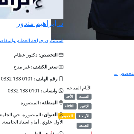
د. إبراهيم مندور
استشاري جراحة العظام والمفاص
التخصص:
دكتور عظام
سعر الكشف:
غير متاح
متخصص ...
رقم الهاتف:
0101 138 0332
الأيام المتاحة
واتساب:
0101 138 0332
السبت
الأحد
المنطقة:
المنصورة
الإثنين
الثلاثاء
العنوان:
المنصورة، حي الجامعة،
الأربعاء
الخميس
الأول علوي، أمام استاد الجامعة.
الجمعة
نبذة عن الطبيب: