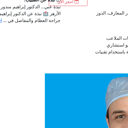
احجز الآن
نبذة عني... الدكتور إبراهيم مند
ة دار المعارف، الدور
الأزهر 🏥 نبذة عن الدكتور إبراهي
جراحة العظام والمفاصل في ...
اق
ات الملاعب
هو استشاري
باستخدام تقنيات