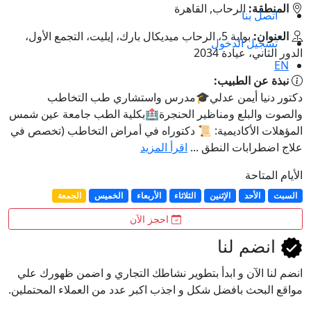
المنطقة:
الرحاب, القاهرة
اتصل بنا
العنوان:
بوابة 5، الرحاب ميديكال بارك، إيليت، التجمع الأول،
تسجيل الدخول
الدور الثاني، عيادة 2034
EN
نبذة عن الطبيب:
دكتور دنيا أيمن عدلي🎓مدرس واستشاري طب التخاطب
والصوت والبلع ومناظير الحنجرة🏥بكلية الطب جامعة عين شمس
المؤهلات الأكاديمية: 📜 دكتوراه في أمراض التخاطب (تخصص في
علاج اضطرابات النطق ...
اقرأ المزيد
الأيام المتاحة
السبت
الأحد
الإثنين
الثلاثاء
الأربعاء
الخميس
الجمعة
احجز الآن
انضم لنا
انضم لنا اﻵن و ابدأ بتطوير نشاطك التجاري و اضمن ظهورك علي
مواقع البحث بافضل شكل و اجذب اكبر عدد من العملاء المحتملين.