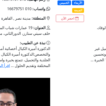
الأربعاء
الخميس
واتساب:
010 16679751
الجمعة
المنطقة:
مدينة نصر , القاهرة
احجز الآن
وقاد،
العنوان:
19 عمارات شباب الم
خلف سيتي ستارز، الدورالثاني، م
نبذة عن الطبيب:
يل غير
الدكتورة أميرة الكيال أخصائية أم
 وتحسين
والتخصص:الدكتورة أميرة الكيال
لخبرة ...
الجلدية والتجميل، تتمتع بخبرة وا
المختلفة وتقديم الحلول ...
اقرأ ال