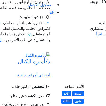
بجوار الرقابـة الاداريـة - أعلى باشيونيـل، 10 النزهة،
العنوان:
شارع ابو زر الغفاري 
تسجيل الدخول
مصطفى النحاس، محافظة القاهر
EN
نبذة عن الطبيب:
دية
🔹 الدكتورة شيماء أبوالمعاطي 
و استشاري
الأمراض الجلدية والتجميل الطبي 
..
اقرأ
أبوالمعاطي 🩺 الدكتورة شيماء أ
واستشارية في طب الأمراض ...
ا
د/أميره الكيال
أخصائي أمراض جلدية
الأيام المتاحة
التخصص:
دكتور جلدية
السبت
الأحد
سعر الكشف:
غير متاح
الإثنين
الثلاثاء
رقم الهاتف:
010 16679751