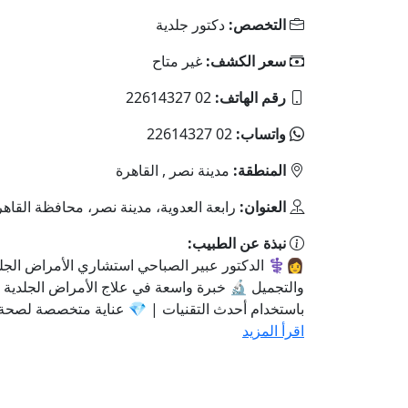
التخصص:
دكتور جلدية
سعر الكشف:
غير متاح
رقم الهاتف:
02 22614327
واتساب:
02 22614327
المنطقة:
مدينة نصر , القاهرة
العنوان:
رابعة العدوية، مدينة نصر، محافظة القاهر
نبذة عن الطبيب:
👩⚕️ الدكتور عبير الصباحي استشاري الأمراض الجل
والتجميل 🔬 خبرة واسعة في علاج الأمراض الجلدية و
باستخدام أحدث التقنيات | 💎 عناية متخصصة لصحة 
اقرأ المزيد