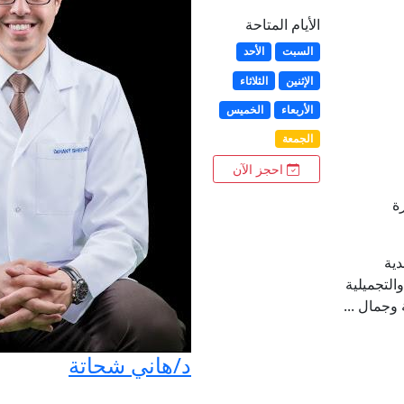
الأيام المتاحة
السبت
الأحد
الإثنين
الثلاثاء
الأربعاء
الخميس
الجمعة
احجز الآن
ة
دية
التجميلية
وجمال ...
د/هاني شحاتة