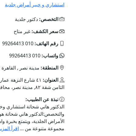
استشاري و خبير أمراض جلدية
التخصص:
دكتور جلدية
سعر الكشف:
غير متاح
رقم الهاتف:
010 99264413
واتساب:
010 99264413
المنطقة:
مدينة نصر , القاهرة
العنوان:
٤١ شارع النزهة عمار
الثامن شقة ٨٢, مدينة نصر، محافظة القاهرة‬
نبذة عن الطبيب:
الدكتور هاني شحاتة استشاري وخب
والتخصص:الدكتور هاني شحاتة ه
الأمراض الجلدية، ويتمتع بخبرة 
مجموعة متنوعة من ...
اقرأ المزيد