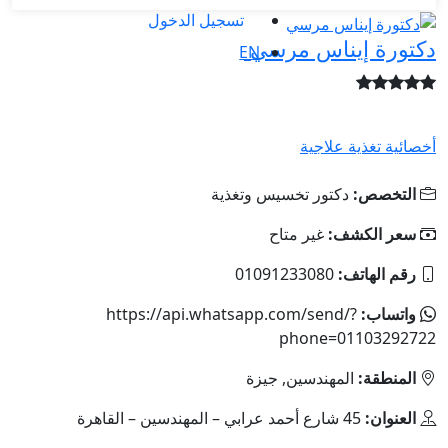
تسجيل الدخول
دكتورة إيناس مرسي
EN
أخصائية تغذية علاجية
التخصص:
دكتور تخسيس وتغذية
سعر الكشف:
غير متاح
رقم الهاتف:
01091233080
واتساب:
https://api.whatsapp.com/send/?
phone=01103292722
المنطقة:
المهندسين, جيزة
العنوان:
45 شارع أحمد عرابي – المهندسين – القاهرة