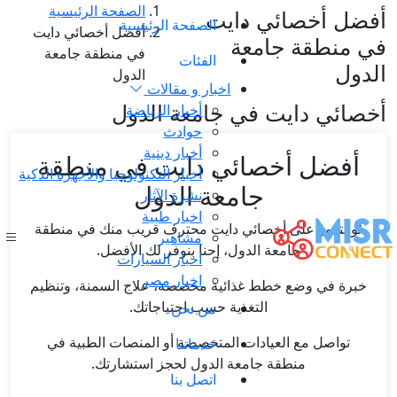
الصفحة الرئيسية
أفضل أخصائي دايت
الصفحة الرئيسية
أفضل أخصائي دايت
في منطقة جامعة
في منطقة جامعة
الفئات
الدول
الدول
اخبار و مقالات
أخصائي دايت في جامعة الدول
أخبار الرياضة
حوادث
أخبار دينية
أفضل أخصائي دايت في منطقة
أخبار التكنولوجيا والأجهزة الذكية
جامعة الدول
نشرة الآثار
اخبار طبية
لو بتدور على أخصائي دايت محترف قريب منك في منطقة
مشاهير
جامعة الدول، إحنا بنوفر لك الأفضل.
اخبار السيارات
اخبار مصر
خبرة في وضع خطط غذائية مخصصة، علاج السمنة، وتنظيم
التغذية حسب احتياجاتك.
من نحن
تواصل مع العيادات المتخصصة أو المنصات الطبية في
خدماتنا
منطقة جامعة الدول لحجز استشارتك.
اتصل بنا