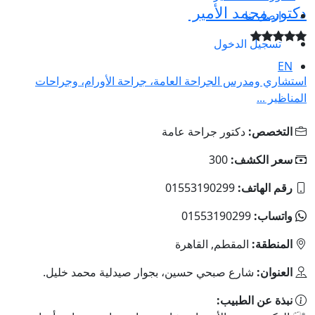
دكتور محمد الأمير
اتصل بنا
تسجيل الدخول
EN
استشاري ومدرس الجراحة العامة، جراحة الأورام، وجراحات
المناظير ...
التخصص:
دكتور جراحة عامة
سعر الكشف:
300
رقم الهاتف:
01553190299
واتساب:
01553190299
المنطقة:
المقطم, القاهرة
العنوان:
شارع صبحي حسين، بجوار صيدلية محمد خليل.
نبذة عن الطبيب: