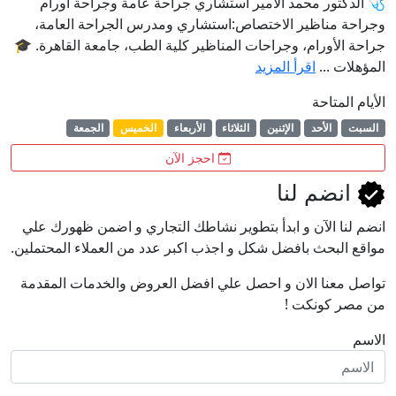
🩺 الدكتور محمد الأمير استشاري جراحة عامة وجراحة أورام
وجراحة مناظير الاختصاص:استشاري ومدرس الجراحة العامة،
جراحة الأورام، وجراحات المناظير كلية الطب، جامعة القاهرة. 🎓
المؤهلات ...
اقرأ المزيد
الأيام المتاحة
السبت
الأحد
الإثنين
الثلاثاء
الأربعاء
الخميس
الجمعة
احجز الآن
انضم لنا
انضم لنا اﻵن و ابدأ بتطوير نشاطك التجاري و اضمن ظهورك علي
مواقع البحث بافضل شكل و اجذب اكبر عدد من العملاء المحتملين.
تواصل معنا الان و احصل علي افضل العروض والخدمات المقدمة
من مصر كونكت !
الاسم