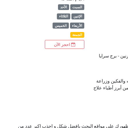
السبت
الأحد
الإثنين
الثلاثاء
الأربعاء
الخميس
الجمعة
احجز الآن
نين - برج سرايا
والفكين وزراعة
ن أبرز أطباء علاج
ن ظهورك علي مواقع البحث بافضل شكل و اجذب اكبر عدد من