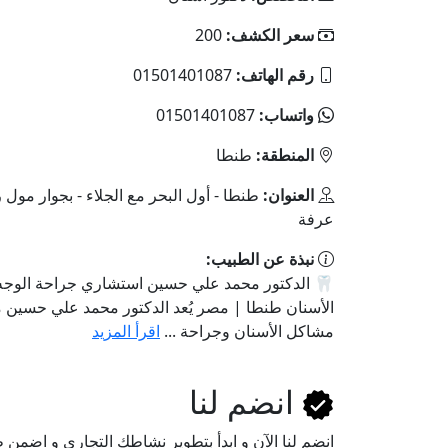
سعر الكشف:
200
رقم الهاتف:
01501401087
واتساب:
01501401087
المنطقة:
طنطا
العنوان:
طنطا - أول البحر مع الجلاء - بجوار مول ر
عرفة
نبذة عن الطبيب:
🦷 الدكتور محمد علي حسين استشاري جراحة الوجه 
الأسنان طنطا | مصر يُعد الدكتور محمد علي حسين م
مشاكل الأسنان وجراحة ...
اقرأ المزيد
انضم لنا
انضم لنا اﻵن و ابدأ بتطوير نشاطك التجاري و اضم