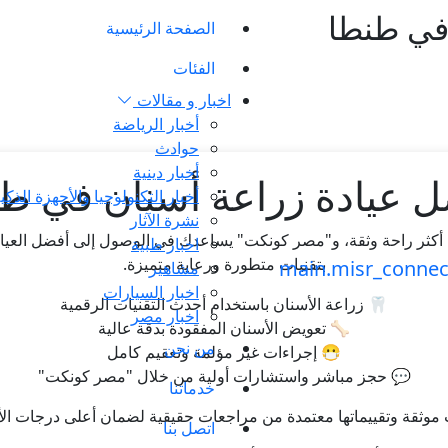
في طنطا
الصفحة الرئيسية
الفئات
اخبار و مقالات
أخبار الرياضة
حوادث
أخبار دينية
 عيادة زراعة أسنان في ط
أخبار التكنولوجيا والأجهزة الذكي
نشرة الآثار
ياة أكثر راحة وثقة، و"مصر كونكت" يساعدك في الوصول إلى أفضل العي
اخبار طبية
بتقنيات متطورة ورعاية متميزة.
مشاهير
اخبار السيارات
🦷 زراعة الأسنان باستخدام أحدث التقنيات الرقمية
اخبار مصر
🦴 تعويض الأسنان المفقودة بدقة عالية
من نحن
😷 إجراءات غير مؤلمة وتعقيم كامل
💬 حجز مباشر واستشارات أولية من خلال "مصر كونكت"
خدماتنا
 موثقة وتقييماتها معتمدة من مراجعات حقيقية لضمان أعلى درجات الأ
اتصل بنا