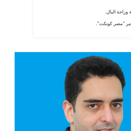
وراحة البال.
عبر "مصر كونكت".