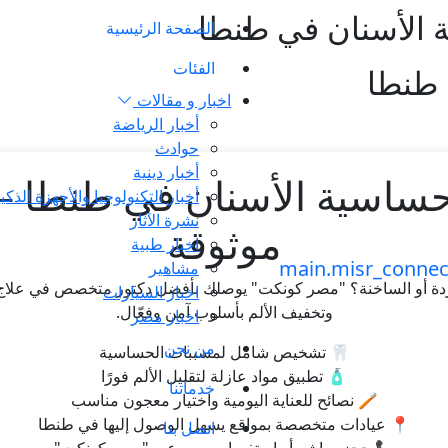
 الأسنان في طنطا
الصفحة الرئيسية
الفئات
 طنطا
اخبار و مقالات
أخبار الرياضة
حوادث
أخبار دينية
حساسية الأسنان في طنطا – ر
أخبار التكنولوجيا والأجهزة الذكي
نشرة الآثار
موثوقة
اخبار طبية
مشاهير
اردة أو الساخنة؟ "مصر كونكت" يوصلك بأفضل دكتور متخصص في علاج
اخبار السيارات
وتخفيف الألم بأسلوب آمن وفعّال.
اخبار مصر
من نحن
🦷 تشخيص شامل لمسببات الحساسية
🧴 تطبيق مواد عازلة لتقليل الألم فورًا
خدماتنا
🪥 نصائح للعناية اليومية واختيار معجون مناسب
📍 عيادات متخصصة بمواقع يسهل الوصول إليها في طنطا
اتصل بنا