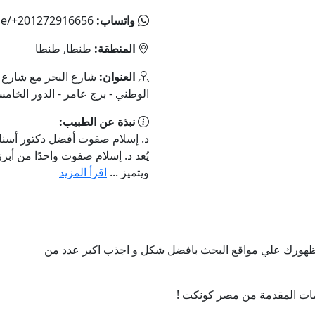
واتساب:
me/+201272916656
المنطقة:
طنطا, طنطا
العنوان:
شارع البحر مع شارع ا
الوطني - برج عامر - الدور الخام
نبذة عن الطبيب:
يُعد د. إسلام صفوت واحدًا من أبر
ويتميز ...
اقرأ المزيد
ن ظهورك علي مواقع البحث بافضل شكل و اجذب اكبر عدد من
ات المقدمة من مصر كونكت !