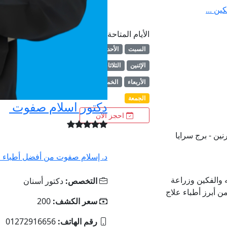
ن ...
الأيام المتاحة
السبت
الأحد
الإثنين
الثلاثاء
الأربعاء
الخميس
الجمعة
دكتور اسلام صفوت
احجز الآن
نين - برج سرايا
د. إسلام صفوت من أفضل أطباء ال
والفكين وزراعة
التخصص:
دكتور أسنان
ن أبرز أطباء علاج
سعر الكشف:
200
رقم الهاتف:
01272916656