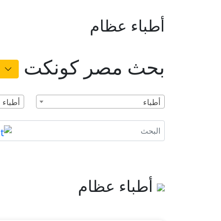
أطباء عظام
بحث مصر كونكت
أطباء
أطباء 
أطباء عظام