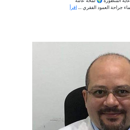
عاية المتطورة 🌍 لمحة عامة
اء جراحة العمود الفقري ...
اقرأ