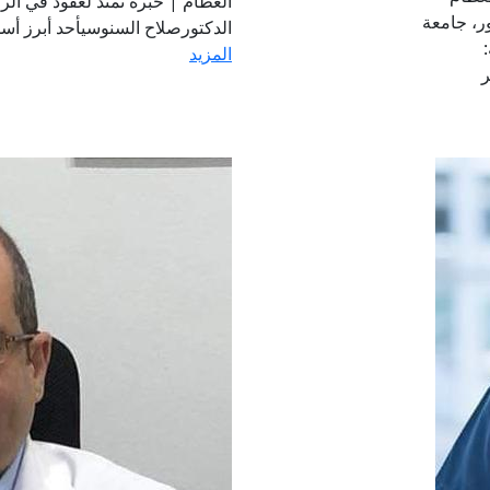
العظام | خبرة تمتد لعقود في الر
ر، جامعة
الدكتورصلاح السنوسيأحد أبرز أسم
:
المزيد
ر