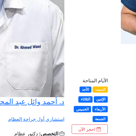
الأيام المتاحة
السبت
الأحد
د. أحمد وائل عبد الم
الإثنين
الثلاثاء
الأربعاء
الخميس
استشاري أول جراحة العظام
الجمعة
احجز الآن
التخصص:
دكتور عظام