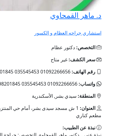
د. ماهر القمحاوي
استشاري جراحه العظام و الكسور
التخصص:
دكتور عظام
سعر الكشف:
غير متاح
رقم الهاتف:
01092266656 035545453 01098201845
واتساب:
01092266656 035545453 01098201845
المنطقة:
سيدي بشر, الأسكندرية
العنوان:
1 ش مسجد سيدى بشر، أمام حي المنتزة
مطعم كناري
نبذة عن الطبيب:
نبذة عني... دكتور ماهر القمحاوي التخصص: جراحة ا