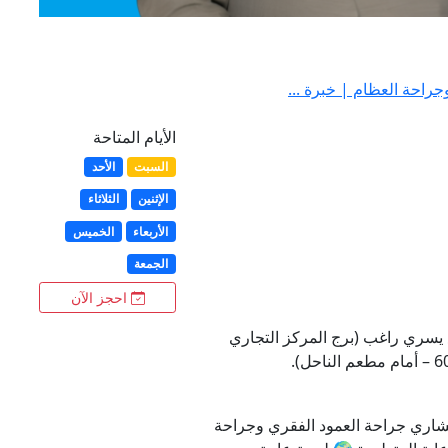
راحة العظام | خبرة ...
الأيام المتاحة
السبت
الأحد
الإثنين
الثلاثاء
الأربعاء
الخميس
الجمعة
احجز الآن
 يسري راغب (برج المركز التجاري
ري جراحة العمود الفقري وجراحة