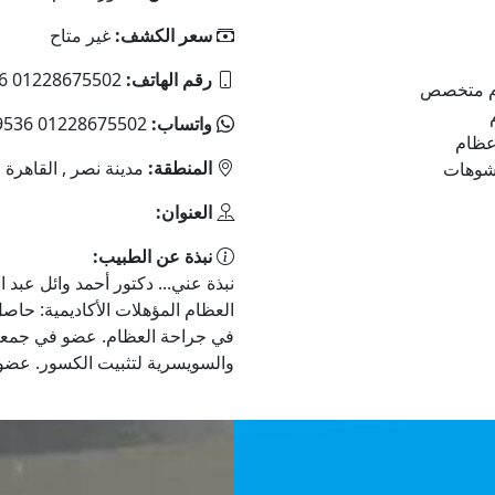
سعر الكشف:
غير متاح
رقم الهاتف:
01228675502 0224039536 0224030389
ظام متخصص
واتساب:
01228675502 0224039536 0224030389
عظام
المنطقة:
مدينة نصر , القاهرة
تشوهات
العنوان:
نبذة عن الطبيب:
نبذة عني... دكتور أحمد وائل عب
العظام المؤهلات الأكاديمية: حا
في جراحة العظام. عضو في جمعي
والسويسرية لتثبيت الكسور. عضو 