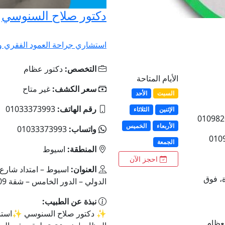
دكتور صلاح السنوسي
استشاري جراحة العمود الفقري وج
التخصص:
دكتور عظام
الأيام المتاحة
سعر الكشف:
غير متاح
السبت
الأحد
رقم الهاتف:
01033373993
الإثنين
الثلاثاء
الأربعاء
الخميس
واتساب:
01033373993
الجمعة
المنطقة:
اسيوط
احجز الآن
العنوان:
اسيوط – امتداد شارع
، فوق
الدولي – الدور الخامس – شقة 609 – أمام مطعم الناحل).
نبذة عن الطبيب:
✨ دكتور صلاح السنوسي ✨استشا
لعظام