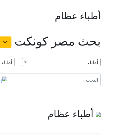
أطباء عظام
بحث مصر كونكت
أطباء
أطباء 
أطباء عظام