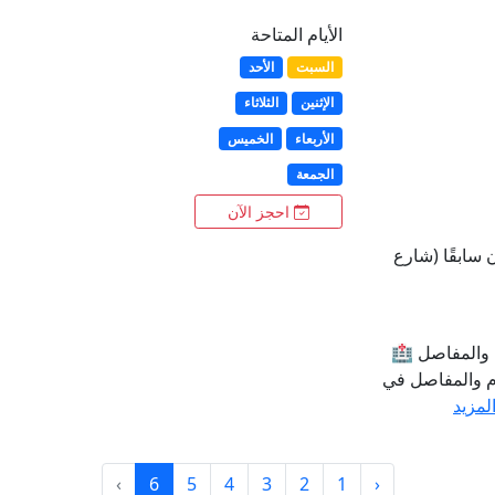
الأيام المتاحة
السبت
الأحد
الإثنين
الثلاثاء
الأربعاء
الخميس
الجمعة
احجز الآن
 سابقًا (شارع
 والمفاصل 🏥
م والمفاصل في
المزيد
›
6
5
4
3
2
1
‹