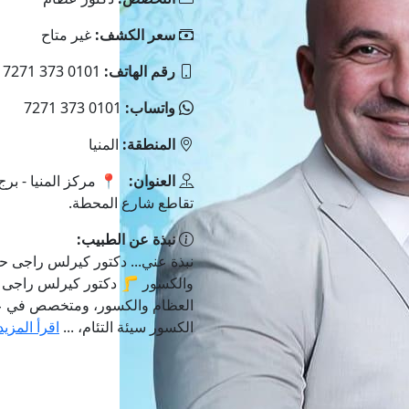
سعر الكشف:
غير متاح
رقم الهاتف:
0101 373 7271
واتساب:
0101 373 7271
المنطقة:
المنيا
العنوان:
📍 مركز المنيا - بر
تقاطع شارع المحطة.
نبذة عن الطبيب:
نبذة عني... دكتور كيرلس راجى ح
والكسور 🦵 دكتور كيرلس راجى 
العظام والكسور، ومتخصص في عل
الكسور سيئة التئام، ...
اقرأ المزيد