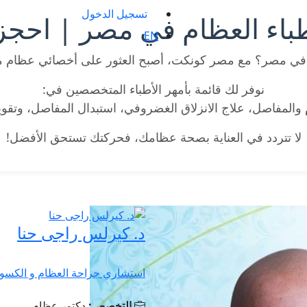
تسجيل الدخول
باء العظام في مصر | احجز 
EN
ي مصر؟ مع مصر كونكت، أصبح العثور على أخصائي عظام
نوفر لك قائمة بأمهر الأطباء المتخصصين في:
المفاصل، علاج الانزلاق الغضروفي، استبدال المفاصل، وتقويم
لا تتردد في العناية بصحة عظامك، فحركتك تستحق الأفضل!
د. كيرلس راجى حنا
استشاري جراحة العظام و الكسو
التخصص:
دكتور عظام