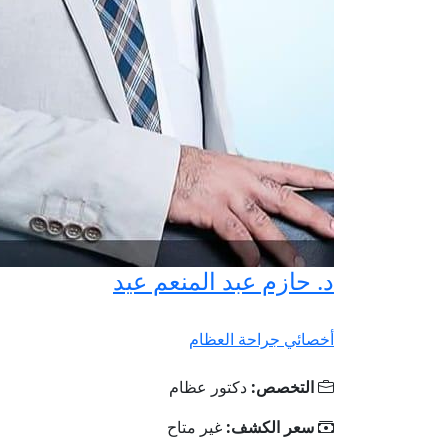
د. حازم عبد المنعم عيد
أخصائي جراحة العظام
التخصص:
دكتور عظام
سعر الكشف:
غير متاح