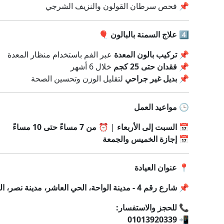
📌 فحص سرطان القولون والنزيف الشرجي
4️⃣
علاج السمنة بالبالون
🎈
📌
تركيب بالون المعدة
عبر الفم باستخدام منظار المعدة
📌
فقدان حتى 25 كجم
خلال 6 أشهر
📌
بديل غير جراحي
لتقليل الوزن وتحسين الصحة
🕒
مواعيد العمل
📅
السبت إلى الأربعاء
| ⏰
من 7 مساءً حتى 10 مساءً
📅
إجازة الخميس والجمعة
📍
عنوان العيادة
📌
شارع رقم 4 - مدينة الواحة، الحي العاشر، مدينة نصر، القاهرة
📞
للحجز والاستفسار:
01013920339
📲