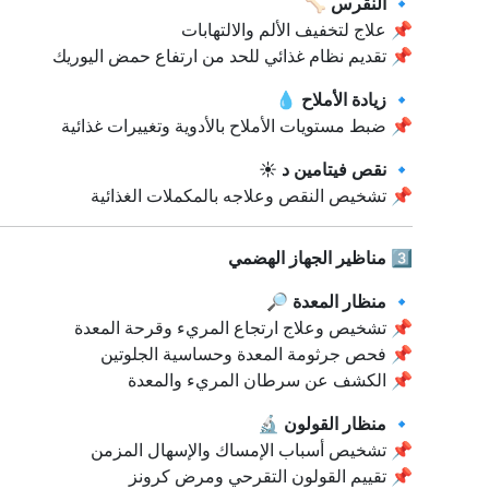
🔹
النقرس
🦴
📌 علاج لتخفيف الألم والالتهابات
📌 تقديم نظام غذائي للحد من ارتفاع حمض اليوريك
🔹
زيادة الأملاح
💧
📌 ضبط مستويات الأملاح بالأدوية وتغييرات غذائية
🔹
نقص فيتامين د
☀
📌 تشخيص النقص وعلاجه بالمكملات الغذائية
3️⃣
مناظير الجهاز الهضمي
🔹
منظار المعدة
🔎
📌 تشخيص وعلاج ارتجاع المريء وقرحة المعدة
📌 فحص جرثومة المعدة وحساسية الجلوتين
📌 الكشف عن سرطان المريء والمعدة
🔹
منظار القولون
🔬
📌 تشخيص أسباب الإمساك والإسهال المزمن
📌 تقييم القولون التقرحي ومرض كرونز