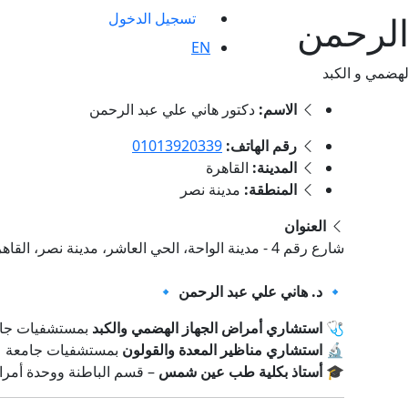
الرحمن
تسجيل الدخول
EN
لهضمي و الكبد
الاسم:
دكتور هاني علي عبد الرحمن
رقم الهاتف:
‎01013920339
المدينة:
القاهرة
المنطقة:
مدينة نصر
العنوان
شارع رقم 4 - مدينة الواحة، الحي العاشر، مدينة نصر، القاهرة, مدينة نصر , القاهرة
🔹 د. هاني علي عبد الرحمن 🔹
🩺
استشاري أمراض الجهاز الهضمي والكبد
بمستشفيات جا
🔬
استشاري مناظير المعدة والقولون
بمستشفيات جامعة 
🎓
أستاذ بكلية طب عين شمس
– قسم الباطنة ووحدة أمرا