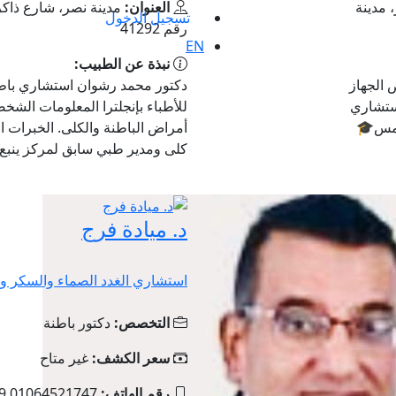
شر، مدينة
العنوان:
مدينة نصر، شارع ذاكر
تسجيل الدخول
رقم 41292
EN
نبذة عن الطبيب:
 الجهاز
دكتور محمد رشوان استشاري باطنة
ستشاري
شمس🎓
أمراض الباطنة والكلى. الخبرات 
كلى ومدير طبي سابق لمركز ينبع .
د. ميادة فرج
استشاري الغدد الصماء والسكر و ا
التخصص:
دكتور باطنة
سعر الكشف:
غير متاح
رقم الهاتف:
49