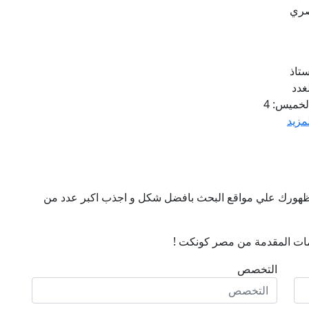
صري
ستاذ
غدد
الصماء للبالغين والسمنة المفرطة. المواعيد: الأحد والخميس: 4
لمزيد
ن ظهورك علي مواقع البحث بافضل شكل و اجذب اكبر عدد من
ات المقدمة من مصر كونكت !
التخصص