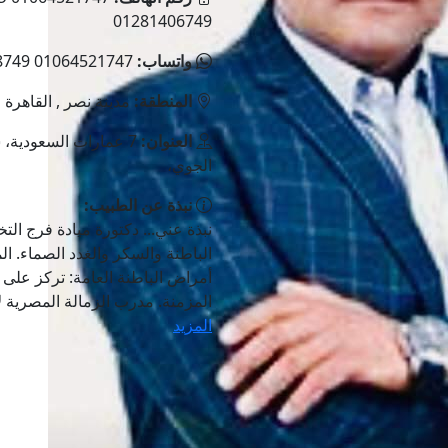
01281406749
واتساب:
01064521747 01127948749 01281406749
المنطقة:
مدينة نصر , القاهرة
العنوان:
7 عمارات السعودية، ش
الجوي،
نبذة عن الطبيب:
نبذة عني... دكتورة ميادة فرج ا
الباطنة والسكر والغدد الصماء. ال
أمراض الباطنة العامة: تركز عل
المزمنة. مدرب الزمالة المصرية لأ
المزيد