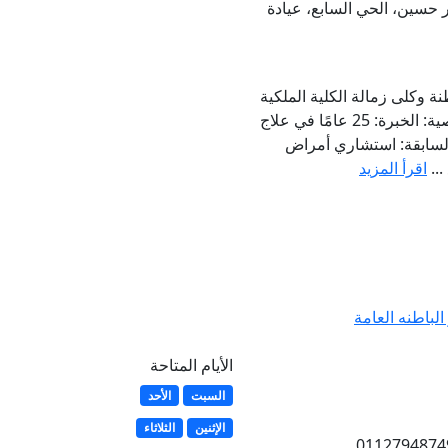
 حسين، الحي السابع، عيادة
 وكلى زمالة الكلية الملكية
للأطباء بإنجلترا المعلومات الشخصية: الخبرة: 25 عامًا في علاج
السابقة: استشاري أمراض
..
اقرأ المزيد
لباطنه العامة
الأيام المتاحة
السبت
الأحد
الإثنين
الثلاثاء
01064521747 011279487