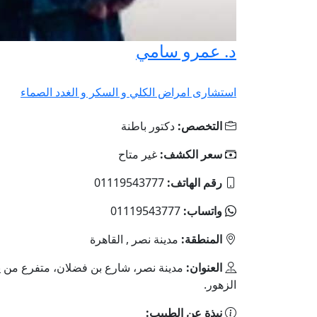
د. عمرو سامي
استشارى امراض الكلي و السكر و الغدد الصماء
التخصص:
دكتور باطنة
سعر الكشف:
غير متاح
رقم الهاتف:
01119543777
واتساب:
01119543777
المنطقة:
مدينة نصر , القاهرة
العنوان:
مدينة نصر، شارع بن فضلان، متفرع من 
الزهور.
نبذة عن الطبيب: