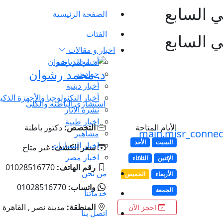
ي السابع
الصفحة الرئيسية
الفئات
ي السابع
اخبار و مقالات
أخبار الرياضة
د. محمد رشوان
حوادث
أخبار دينية
أخبار التكنولوجيا والأجهزة الذكي
استشارى الباطنه والكلى
نشرة الآثار
اخبار طبية
الأيام المتاحة
التخصص:
دكتور باطنة
مشاهير
السبت
الأحد
اخبار السيارات
سعر الكشف:
غير متاح
اخبار مصر
الإثنين
الثلاثاء
رقم الهاتف:
01028516770
من نحن
الأربعاء
الخميس
واتساب:
01028516770
الجمعة
خدماتنا
المنطقة:
مدينة نصر , القاهرة
احجز الآن
اتصل بنا