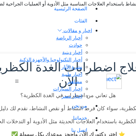
 باستخدام العلاجات المناسبة مثل الأدوية أو العمليات الجراحية ل
الصفحة الرئيسية
الفئات
اخبار و مقالات
أخبار الرياضة
حوادث
أخبار دينية
أخبار التكنولوجيا والأجهزة الذكية
لاج اضطرابات الغدة الكظر
نشرة الآثار
اخبار طبية
الآن
مشاهير
اخبار السيارات
هل تعاني من اضطراب في الغدة الكظرية؟
اخبار مصر
من نحن
كظرية، سواء كان فرط النشاط أو نقص النشاط، نقدم لك دلي
خدماتنا
ظرية باستخدام العلاجات الحديثة مثل الأدوية أو التدخلات ا
اتصل بنا
⭐ اختر دكتورك الآن واحجز موعدك بكل سهولة ✅