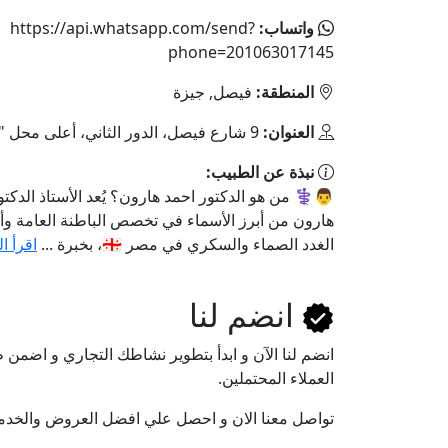
واتساب:
https://api.whatsapp.com/send?
phone=201063017145
المنطقة:
فيصل, جيزة
العنوان:
9 شارع فيصل، الدور الثاني، أعلى محل "رنين"
نبذة عن الطبيب:
👨⚕️ من هو الدكتور احمد هارون؟ يُعد الأستاذ الدكتو
هارون من أبرز الأسماء في تخصص الباطنة العامة و
الغدد الصماء والسكري في مصر 🇪🇬، بخبرة ...
اقرأ ا
انضم لنا
انضم لنا اﻵن و ابدأ بتطوير نشاطك التجاري و اضم
العملاء المحتملين.
تواصل معنا الان و احصل علي افضل العروض والخدم