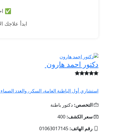
✅ احج
ابدأ علاجك ا
دكتور احمد هارون
استشاري أول الباطنة العامة، السكر، والغدد الصماء د
التخصص:
دكتور باطنة
سعر الكشف:
400
رقم الهاتف:
01063017145