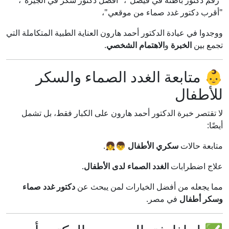
"رقم دكتور باطنة في فيصل"، "أفضل دكتور سكر في الجيزة"،
"أقرب دكتور غدد صماء من موقعي"،
ووجدوا في عيادة الدكتور أحمد هارون العناية الطبية المتكاملة التي
تجمع بين
الخبرة
و
الاهتمام الشخصي
.
👶 متابعة الغدد الصماء والسكر
للأطفال
لا تقتصر خبرة الدكتور أحمد هارون على الكبار فقط، بل تشمل
أيضًا:
متابعة حالات
سكري الأطفال
👦👧.
علاج اضطرابات
الغدد الصماء لدى الأطفال
.
مما يجعله من أفضل الخيارات لمن يبحث عن
دكتور غدد صماء
وسكر أطفال
في مصر.