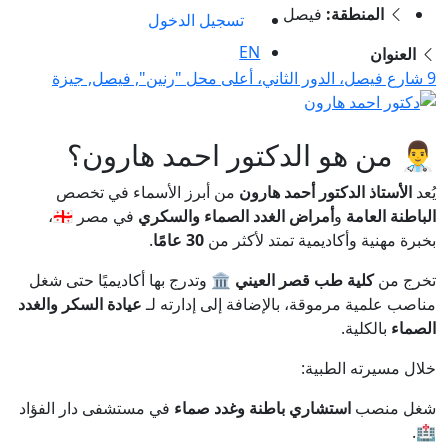
المنطقة:
فيصل
تسجيل الدخول
EN
العنوان
9 شارع فيصل، الدور الثاني، أعلى محل "رنين", فيصل, جيزة
👨‍⚕️ من هو الدكتور احمد هارون؟
يُعد
الأستاذ الدكتور أحمد هارون
من أبرز الأسماء في تخصص
الباطنة العامة
و
أمراض الغدد الصماء والسكري
في مصر 🇪🇬،
بخبرة مهنية وأكاديمية تمتد لأكثر من
30 عامًا
.
تخرج من
كلية طب قصر العيني
🏛️ وتدرج بها أكاديميًا حتى شغل
مناصب علمية مرموقة، بالإضافة إلى إدارته لـ
عيادة السكر والغدد
الصماء
بالكلية.
خلال مسيرته الطبية:
شغل منصب
استشاري باطنة وغدد صماء
في مستشفى دار الفؤاد
🏥.