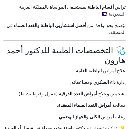
ترأس
أقسام الباطنة
بمستشفى المواساة بالمملكة العربية
السعودية 🇸🇦.
ليُصبح بحق واحدًا من
أفضل استشاريي الباطنة والغدد الصماء
في
المنطقة.
🩺 التخصصات الطبية للدكتور أحمد
هارون
علاج أمراض
الباطنة العامة
.
إدارة
داء السكري
ومضاعفاته.
تشخيص وعلاج
أمراض الغدة الدرقية
(خمول وفرط نشاط).
معالجة
أمراض الغدد الصماء المعقدة
.
رعاية أمراض
الكلى والجهاز الهضمي
.
💡 إذا كنت تبحث عن
دكتور باطنة وغدد صماء في فيصل أو الجيزة