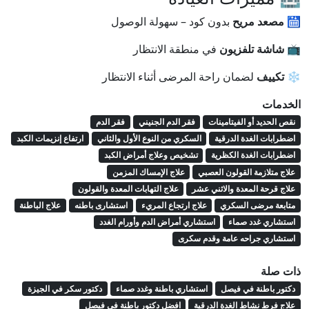
🛗
مصعد مريح
بدون كود – سهولة الوصول
📺
شاشة تلفزيون
في منطقة الانتظار
❄️
تكييف
لضمان راحة المرضى أثناء الانتظار
الخدمات
نقص الحديد أو الفيتامينات
فقر الدم الجنيني
فقر الدم
اضطرابات الغدة الدرقية
السكري من النوع الأول والثاني
ارتفاع إنزيمات الكبد
اضطرابات الغدة الكظرية
تشخيص وعلاج أمراض الكبد
علاج متلازمة القولون العصبي
علاج الإمساك المزمن
علاج قرحة المعدة والاثني عشر
علاج التهابات المعدة والقولون
متابعة مرضى السكري
علاج ارتجاع المريء
استشارى باطنه
علاج الباطنة
استشاري غدد صماء
استشاري أمراض الدم وأورام الغدد
استشاري جراحه عامة وقدم سكرى
ذات صلة
دكتور باطنة في فيصل
استشاري باطنة وغدد صماء
دكتور سكر في الجيزة
علاج فرط نشاط الغدة الدرقية
افضل دكتور باطنة في فيصل