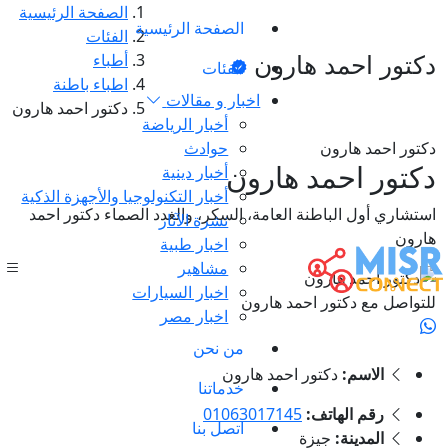
الصفحة الرئيسية
الصفحة الرئيسية
الفئات
دكتور احمد هارون
أطباء
الفئات
اطباء باطنة
اخبار و مقالات
دكتور احمد هارون
أخبار الرياضة
دكتور احمد هارون
حوادث
دكتور احمد هارون
أخبار دينية
أخبار التكنولوجيا والأجهزة الذكية
استشاري أول الباطنة العامة، السكر، والغدد الصماء دكتور احمد
نشرة الآثار
هارون
اخبار طبية
مشاهير
اخبار السيارات
للتواصل مع دكتور احمد هارون
اخبار مصر
من نحن
الاسم:
دكتور احمد هارون
خدماتنا
رقم الهاتف:
01063017145
اتصل بنا
المدينة:
جيزة