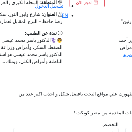
المنطقة:
المحله الكبرى , الغرب
احجز الآن
تسجيل الدخول
العنوان:
شارع وابور النور، سك
EN
رضا حافظ – البرج المقابل لعمارة
نبذة عن الطبيب:
ر أحمد
👨⚕️الدكتور ياسر محمد عيسى 
أمراض
الضغط، السكر، وأمراض وزراعة ال
لمزيد
الدكتور ياسر محمد عيسى هو ا
الباطنة وأمراض الكلى، ويملك ...
ا
ن ظهورك علي مواقع البحث بافضل شكل و اجذب اكبر عدد من
ات المقدمة من مصر كونكت !
التخصص