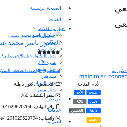
عي
الصفحة الرئيسية
الفئات
عي
اخبار و مقالات
أخبار الرياضة
الدكتور ياسر محمد ع
حوادث
أخبار دينية
أخبار التكنولوجيا والأجهزة الذكي
نشرة الآثار
اخبار طبية
كتور ...
استشاري الباطنة، الضغط، السكر
مشاهير
اخبار السيارات
الأيام المتاحة
التخصص:
دكتور باطنة
اخبار مصر
السبت
الأحد
سعر الكشف:
260
من نحن
الإثنين
الثلاثاء
رقم الهاتف:
01029620704
خدماتنا
الأربعاء
الخميس
واتساب:
me/+201029620704
الجمعة
اتصل بنا