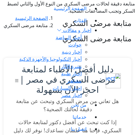
متابعة دقيقة لحالات مرضى السكري من النوع الأول والثاني لضبط
الصفحة الرئيسية
السكر وتجنب المضاعفات الصحية.
الصفحة الرئيسية
الفئات
متابعة مرضى السكري
متابعة مرضى السكري
اخبار و مقالات
متابعة مرضى السكري
أخبار الرياضة
حوادث
أخبار دينية
أخبار التكنولوجيا والأجهزة الذكية
نشرة الآثار
دليل أفضل الأطباء لمتابعة
اخبار طبية
مرضى السكري في مصر |
مشاهير
احجز الآن بسهولة
اخبار السيارات
اخبار مصر
هل تعاني من مرض السكري وتبحث عن متابعة
من نحن
دقيقة لحالتك الصحية؟
خدماتنا
إذا كنت تبحث عن أفضل دكتور لمتابعة حالات
اتصل بنا
السكري، فإحنا هنا علشان نساعدك! نوفر لك دليل