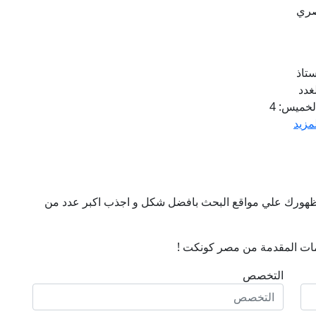
صري
ستاذ
غدد
الصماء للبالغين والسمنة المفرطة. المواعيد: الأحد والخميس: 4
لمزيد
ن ظهورك علي مواقع البحث بافضل شكل و اجذب اكبر عدد من
ات المقدمة من مصر كونكت !
التخصص