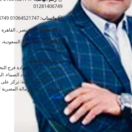
01281406749
واتساب:
01064521747 01127948749 01281406749
المنطقة:
مدينة نصر , القاهرة
العنوان:
7 عمارات السعودية، ش
الجوي،
نبذة عن الطبيب:
نبذة عني... دكتورة ميادة فرج ا
الباطنة والسكر والغدد الصماء. ال
أمراض الباطنة العامة: تركز عل
المزمنة. مدرب الزمالة المصرية لأ
المزيد