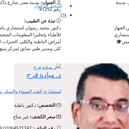
شر، مدينة
العنوان:
مدينة نصر، شارع ذاكر
تسجيل الدخول
رقم 41292
EN
نبذة عن الطبيب:
 الجهاز
دكتور محمد رشوان استشاري باطنة
ستشاري
شمس🎓
أمراض الباطنة والكلى. الخبرات 
كلى ومدير طبي سابق لمركز ينبع .
د. ميادة فرج
استشاري الغدد الصماء والسكر و ا
التخصص:
دكتور باطنة
سعر الكشف:
غير متاح
رقم الهاتف:
49