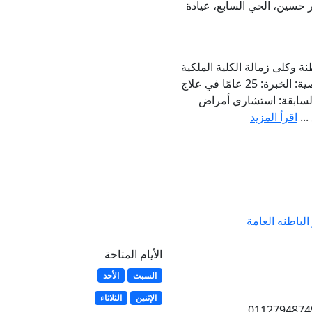
 حسين، الحي السابع، عيادة
 وكلى زمالة الكلية الملكية
للأطباء بإنجلترا المعلومات الشخصية: الخبرة: 25 عامًا في علاج
السابقة: استشاري أمراض
..
اقرأ المزيد
لباطنه العامة
الأيام المتاحة
السبت
الأحد
الإثنين
الثلاثاء
01064521747 011279487