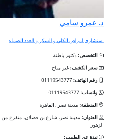
د. عمرو سامي
استشارى امراض الكلي و السكر و الغدد الصماء
التخصص:
دكتور باطنة
سعر الكشف:
غير متاح
رقم الهاتف:
01119543777
واتساب:
01119543777
المنطقة:
مدينة نصر , القاهرة
العنوان:
مدينة نصر، شارع بن فضلان، متفرع من 
الزهور.
نبذة عن الطبيب: