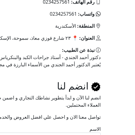
رقم الهاتف:
0234257561
واتساب:
0234257561
المنطقة:
الأسكندرية
العنوان:
📍 ٢٣ شارع فوزي معاذ، سموحة، الإسكندرية، مصر.
نبذة عن الطبيب:
دكتور أحمد الجندي - أستاذ جراحات الكبد والبنكرياس
يُعتبر الدكتور أحمد الجندي من الأسماء البارزة في مج
انضم لنا
انضم لنا اﻵن و ابدأ بتطوير نشاطك التجاري و اضم
العملاء المحتملين.
تواصل معنا الان و احصل علي افضل العروض والخدم
الاسم