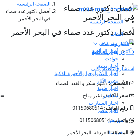
الصفحة الرئيسية
أفضل دكتور غدد صماء
أفضل دكتور غدد صماء
في البحر الأحمر
في البحر الأحمر
الصفحة الرئيسية
أفضل دكتور غدد صماء في البحر الأحمر
الفئات
اخبار و مقالات
دكتور بيتر ماهر
أخبار الرياضة
حوادث
أخبار دينية
استشاري باطنه وكلى
أخبار التكنولوجيا والأجهزة الذكية
نشرة الآثار
التخصص:
دكتور سكر و الغدد الصماء
اخبار طبية
مشاهير
سعر الكشف:
غير متاح
اخبار السيارات
رقم الهاتف:
01150680514
اخبار مصر
من نحن
واتساب:
01150680514
خدماتنا
المنطقة:
الغردقة, البحر الأحمر