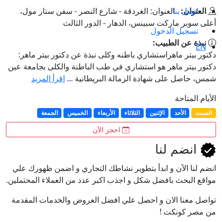
اتصل بنا
العنوان:
العنوان: الغردقة - شارع النصر - سفن ستار مول،
أعلى سوبر ماركت سبينس، الدهار - الدور الثالث
تسجيل الدخول
نبذة عن الطبيب:
EN
دكتور بيتر ماهراستشاري باطنه وكلى نبذة عن دكتور بيتر ماهر:
دكتور بيتر ماهر هو استشاري في طب الباطنة والكلى بجامعة عين
شمس، حاصل على شهادة الزمالة البريطانية ...
اقرأ المزيد
الأيام المتاحة
السبت
الأحد
الإثنين
الثلاثاء
الأربعاء
الخميس
الجمعة
احجز الآن
انضم لنا
انضم لنا اﻵن و ابدأ بتطوير نشاطك التجاري و اضمن ظهورك علي
مواقع البحث بافضل شكل و اجذب اكبر عدد من العملاء المحتملين.
تواصل معنا الان و احصل علي افضل العروض والخدمات المقدمة
من مصر كونكت !