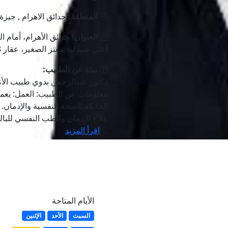
المنطقة:
حدائق الاهرام , جيزة
العنوان:
حدائق الأهرام، أمام ال
أعلى صيدلية معتز الصغير، عقار 178 ج، الدور الثاني
نبذة عن الطبيب:
دكتور عبدالرحمن بدوي طبيب الأم
معلومات عن الطبيب: العمل: ي
الخانكة للصحة النفسية والإدمان
علاج الإدمان والطب النفسي لل
...
اقرأ المزيد
الأيام المتاحة
السبت
الأحد
الإثنين