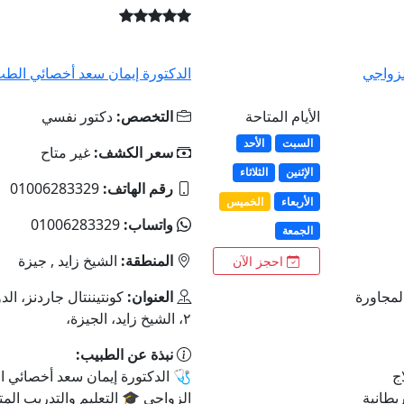
ئي الطب النفسي والعلاج الزواجي
الدكتو
دكتور نفسي
التخصص:
الأيام المتاحة
الأحد
السبت
غير متاح
سعر الكشف:
الثلاثاء
الإثنين
01006283329
رقم الهاتف:
الخميس
الأربعاء
01006283329
واتساب:
الجمعة
الشيخ زايد , جيزة
المنطقة:
احجز الآن
العنوان:
كونتيننتال جاردنز، الدور ٣، الحي ال ١٢،
٢، الشيخ زايد، الجيزة،
نبذة عن الطبيب:
سعد أخصائي الطب النفسي والعلاج

يب المتقدم 🌟 الزمالة البريطانية
الزواج