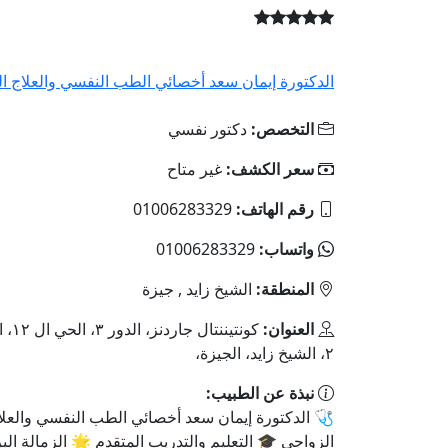
رة إيمان سعد أخصائي الطب النفسي والعلاج الزواجي
دكتور نفسي
التخصص:
غير متاح
سعر الكشف:
01006283329
رقم الهاتف:
01006283329
واتساب:
الشيخ زايد , جيزة
المنطقة:
 المجاورة
العنوان:
٢، الشيخ زايد، الجيزة،
نبذة عن الطبيب:
 الدكتورة إيمان سعد أخصائي الطب النفسي والعلاج
ي 🎓 التعليم والتدريب المتقدم 🌟 الزمالة البريطانية