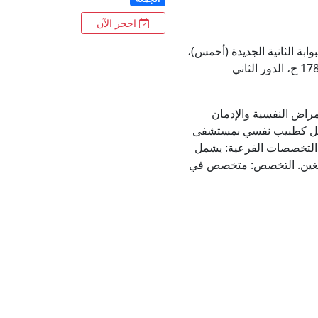
احجز الآن
بوابة الثانية الجديدة (أحمس)،
راض النفسية والإدمان
عمل كطبيب نفسي بمستشفى
. التخصصات الفرعية: يشمل
بالغين. التخصص: متخصص في