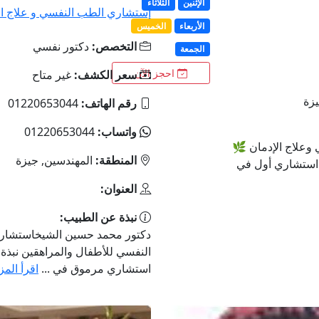
الإثنين
الثلاثاء
إستشاري الطب النفسي و علاج ال
الأربعاء
الخميس
التخصص:
دكتور نفسي
الجمعة
احجز الآن
سعر الكشف:
غير متاح
رقم الهاتف:
01220653044
واتساب:
01220653044
وعلاج الإدمان 🌿
المنطقة:
المهندسين, جيزة
 استشاري أول في
العنوان:
نبذة عن الطبيب:
دكتور محمد حسين الشيخاستشار
النفسي للأطفال والمراهقين نبذ
استشاري مرموق في ...
اقرأ المز