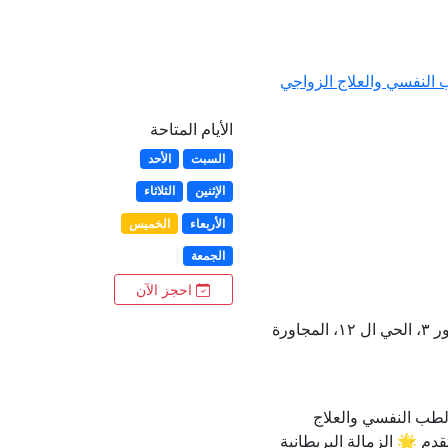
 النفسي والعلاج الزواجي
الأيام المتاحة
السبت
الأحد
الإثنين
الثلاثاء
الأربعاء
الخميس
الجمعة
احجز الآن
كونتيننتال جاردنز، الدور ٣، الحي ال ١٢، المجاورة
لطب النفسي والعلاج
قدم 🌟 الزمالة البريطانية