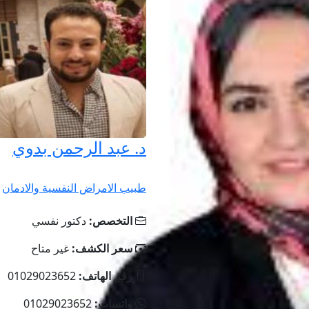
د. عبد الرحمن بدوي
طبيب الامراض النفسية والادمان
التخصص:
دكتور نفسي
سعر الكشف:
غير متاح
رقم الهاتف:
01029023652
واتساب:
01029023652