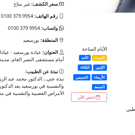
سعر الكشف:
غير متاح
رقم الهاتف:
‎0100 379 9954
واتساب:
‎0100 379 9954
المنطقة:
بورسعيد
الأيام المتاحة
العنوان:
عيادة بورسعيد - عياد
السبت
الأحد
أمام مستشفى النصر العام، مدينة
الإثنين
الثلاثاء
نبذة عن الطبيب:
الأربعاء
الخميس
نبذة عني... الدكتور محمد عبد ال
والنفسية في بورسعيد يعد الدكتور
الجمعة
الأمراض العصبية والنفسية في مدي
احجز الآن
لطبي