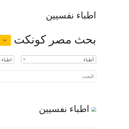
اطباء نفسيين
بحث مصر كونكت
أطباء
اطباء 
اطباء نفسيين