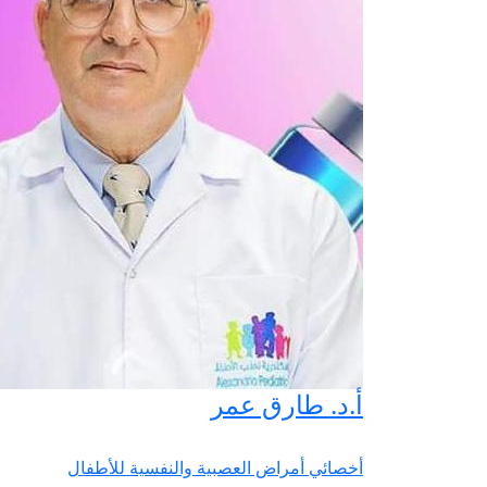
أ.د. طارق عمر
أخصائي أمراض العصبية والنفسية للأطفال