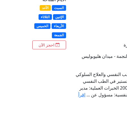
السبت
الأحد
الإثنين
الثلاثاء
الأربعاء
الخميس
الجمعة
ة
احجز الآن
نجمة - ميدان هليوبوليس
 النفسي والعلاج السلوكي
اجستير في الطب النفسي
والأعصاب، جامعة عين شمس، 2007 الخبرات العملية: مدير
فسية: مسؤول عن ...
اقرأ