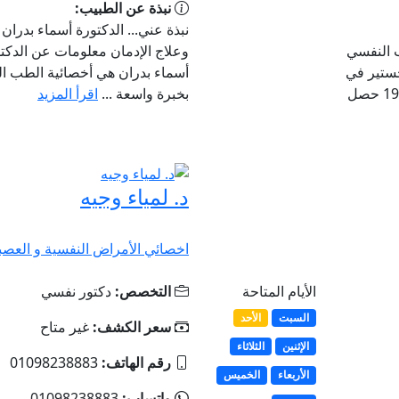
نبذة عن الطبيب:
نبذة عني... الدكتورة أسماء بدران
 النفسي
وعلاج الإدمان معلومات عن الدكتو
جستير في
أسماء بدران هي أخصائية الطب الن
الطب النفسي والعصبي من جامعة القاهرة - مايو 1990 حصل
بخبرة واسعة ...
اقرأ المزيد
د. لمياء وجيه
اخصائي الأمراض النفسية و العصب
الأيام المتاحة
التخصص:
دكتور نفسي
السبت
الأحد
سعر الكشف:
غير متاح
الإثنين
الثلاثاء
رقم الهاتف:
01098238883
الأربعاء
الخميس
واتساب:
01098238883