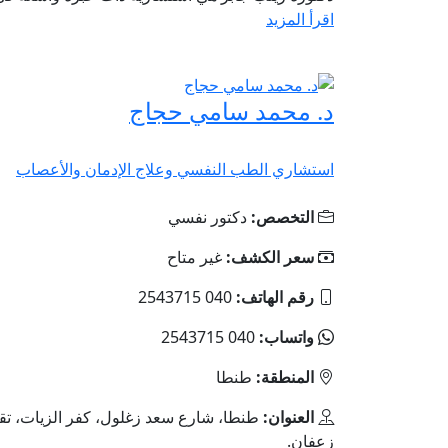
اقرأ المزيد
د. محمد سامي حجاج
استشاري الطب النفسي وعلاج الإدمان والأعصاب
التخصص:
دكتور نفسي
سعر الكشف:
غير متاح
رقم الهاتف:
040 2543715
واتساب:
040 2543715
المنطقة:
طنطا
العنوان:
طنطا، شارع سعد زغلول، كفر الزيات، ت
زعفان.