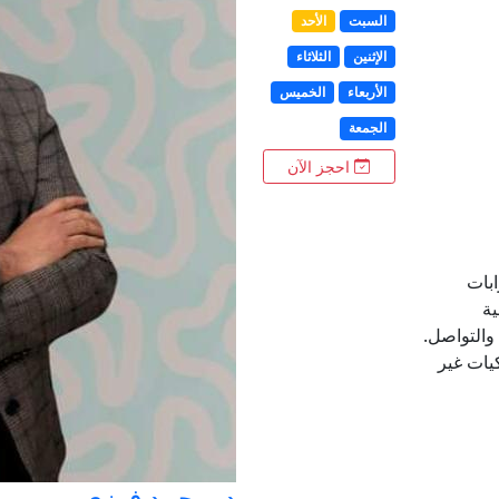
السبت
الأحد
الإثنين
الثلاثاء
الأربعاء
الخميس
الجمعة
احجز الآن
بات
ية
والتواصل.
يات غير
د. محمد فوزي