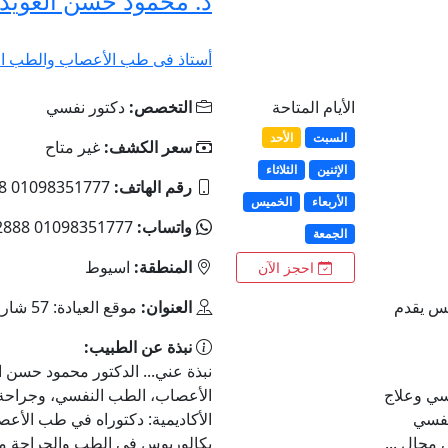
د. محمود حسن العويد
أستاذ فى طب الأعصاب والطب ال
الأيام المتاحة
التخصص:
دكتور نفسي
السبت
الأحد
سعر الكشف:
غير متاح
الإثنين
الثلاثاء
رقم الهاتف:
01098351777 01098352888 0882137004
الأربعاء
الخميس
واتساب:
01098351777 01098352888 0882137004
الجمعة
المنطقة:
اسيوط
احجز الآن
مس يقدم
العنوان:
موقع العيادة: 57 شارع تقسيم الحقوقيين، أسيوط
نبذة عن الطبيب:
نبذة عني... الدكتور محمود حسن 
فسي وعلاج
الأعصاب، الطب النفسي، وجراحة 
نفسي
الأكاديمية: دكتوراه في طب الأعص
مجال ...
بكالوريوس في الطب والجراحة من