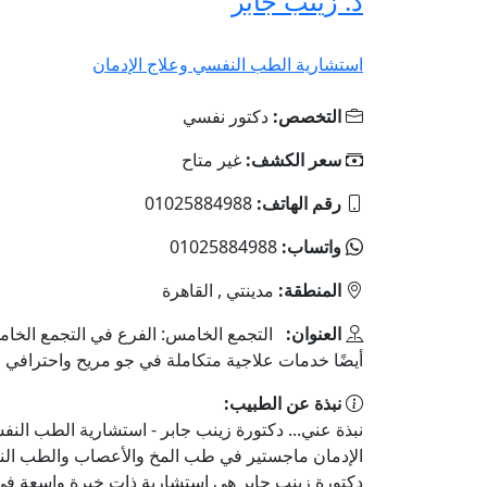
د. زينب جابر
استشارية الطب النفسي وعلاج الإدمان
التخصص:
دكتور نفسي
سعر الكشف:
غير متاح
رقم الهاتف:
01025884988
واتساب:
01025884988
المنطقة:
مدينتي , القاهرة
العنوان:
التجمع الخامس: الفرع في التجمع الخا
أيضًا خدمات علاجية متكاملة في جو مريح واحترافي
نبذة عن الطبيب:
نبذة عني... دكتورة زينب جابر - استشارية الطب الن
الإدمان ماجستير في طب المخ والأعصاب والطب ال
دكتورة زينب جابر هي استشارية ذات خبرة واسعة في 