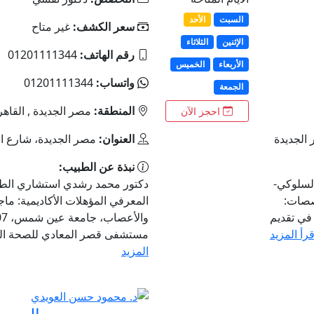
السبت
الأحد
سعر الكشف:
غير متاح
الإثنين
الثلاثاء
رقم الهاتف:
01201111344
الأربعاء
الخميس
واتساب:
01201111344
الجمعة
المنطقة:
مصر الجديدة , القاهر
احجز الآن
العنوان:
مصر الجديدة، شارع ال
نبذة عن الطبيب:
لسلوكي-
دكتور محمد رشدي استشاري الطب
خصصات:
المعرفي المؤهلات الأكاديمية: م
في تقديم
قرأ المزيد
مستشفى قصر المعادي للصحة الن
المزيد