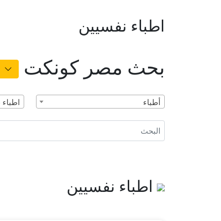
اطباء نفسيين
بحث مصر كونكت
أطباء
اطباء 
اطباء نفسيين