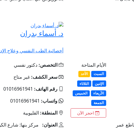
د. أسماء بدران
أخصائية الطب النفسي وعلاج الإد
الأيام المتاحة
التخصص:
دكتور نفسي
السبت
الأحد
سعر الكشف:
غير متاح
الإثنين
الثلاثاء
رقم الهاتف:
01016961941
الأربعاء
الخميس
واتساب:
01016961941
الجمعة
المنطقة:
القليوبية
احجز الآن
قاطع عمر
العنوان:
مركز بنها: شارع الكو