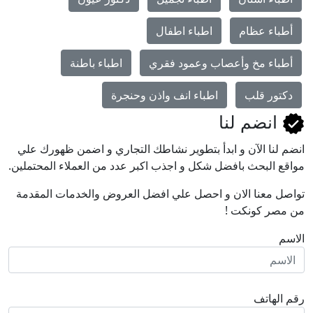
أطباء عظام
اطباء اطفال
أطباء مخ وأعصاب وعمود فقري
اطباء باطنة
دكتور قلب
اطباء انف واذن وحنجرة
انضم لنا
انضم لنا اﻵن و ابدأ بتطوير نشاطك التجاري و اضمن ظهورك علي
مواقع البحث بافضل شكل و اجذب اكبر عدد من العملاء المحتملين.
تواصل معنا الان و احصل علي افضل العروض والخدمات المقدمة
من مصر كونكت !
الاسم
رقم الهاتف