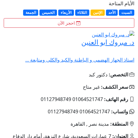
الأيام المتاحة
السبت
الأحد
الإثنين
الثلاثاء
الأربعاء
الخميس
الجمعة
احجز الآن
د. مبروك ابو العنين
استاذ الجهاز الهضمى و الباطنة والكبد والكلى ومتابعة ...
التخصص:
دكتور كبد
سعر الكشف:
غير متاح
رقم الهاتف:
01064521747 01127948749
واتساب:
01064521747 01127948749
المنطقة:
مدينة نصر , القاهرة
العنوان:
7 عمارات السعودية، شارع النزهة، أمام دار الدفاع