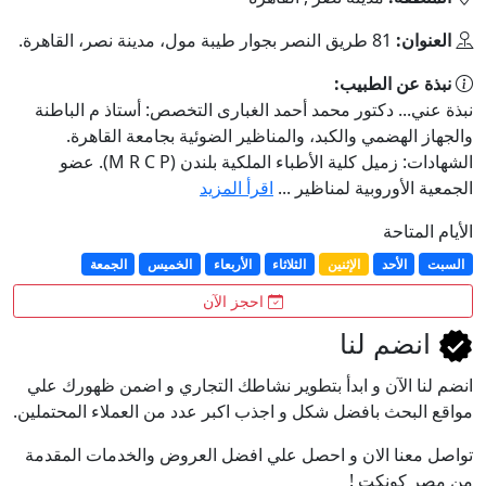
العنوان:
81 طريق النصر بجوار طيبة مول، مدينة نصر، القاهرة.
نبذة عن الطبيب:
نبذة عني... دكتور محمد أحمد الغبارى التخصص: أستاذ م الباطنة
والجهاز الهضمي والكبد، والمناظير الضوئية بجامعة القاهرة.
الشهادات: زميل كلية الأطباء الملكية بلندن (M R C P). عضو
الجمعية الأوروبية لمناظير ...
اقرأ المزيد
الأيام المتاحة
السبت
الأحد
الإثنين
الثلاثاء
الأربعاء
الخميس
الجمعة
احجز الآن
انضم لنا
انضم لنا اﻵن و ابدأ بتطوير نشاطك التجاري و اضمن ظهورك علي
مواقع البحث بافضل شكل و اجذب اكبر عدد من العملاء المحتملين.
تواصل معنا الان و احصل علي افضل العروض والخدمات المقدمة
من مصر كونكت !