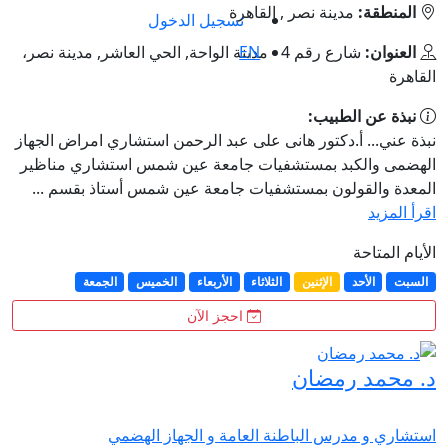
المنطقة:
مدينة نصر , القاهرة
تسجيل الدخول
العنوان:
شارع رقم 4 - مدينة الواحة, الحي العاشر, مدينة نصر،
EN
القاهرة
نبذة عن الطبيب:
نبذة عني... أ.دكتور هانى على عبد الرحمن استشاري امراض الجهاز
الهضمى والكبد بمستشفيات جامعة عين شمس استشاري مناظير
المعدة والقولون بمستشفيات جامعة عين شمس أستاذ بقسم ...
اقرأ المزيد
الأيام المتاحة
السبت
الأحد
الإثنين
الثلاثاء
الأربعاء
الخميس
الجمعة
احجز الآن
د. محمد رمضان
استشاري و مدرس الباطنة العامة و الجهاز الهضمي