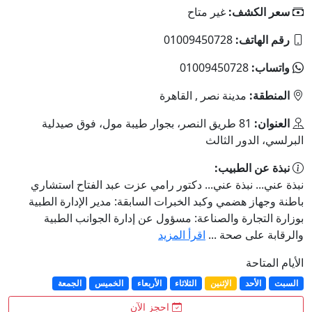
سعر الكشف:
غير متاح
رقم الهاتف:
01009450728
واتساب:
01009450728
المنطقة:
مدينة نصر , القاهرة
العنوان:
81 طريق النصر، بجوار طيبة مول، فوق صيدلية
البرلسي، الدور الثالث
نبذة عن الطبيب:
نبذة عني... نبذة عني... دكتور رامي عزت عبد الفتاح استشاري
باطنة وجهاز هضمي وكبد الخبرات السابقة: مدير الإدارة الطبية
بوزارة التجارة والصناعة: مسؤول عن إدارة الجوانب الطبية
والرقابة على صحة ...
اقرأ المزيد
الأيام المتاحة
السبت
الأحد
الإثنين
الثلاثاء
الأربعاء
الخميس
الجمعة
احجز الآن