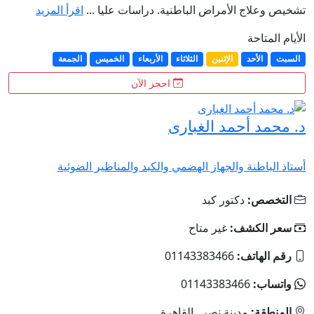
تشخيص وعلاج الأمراض الباطنية. دراسات عليا ...
اقرأ المزيد
الأيام المتاحة
السبت
الأحد
الإثنين
الثلاثاء
الأربعاء
الخميس
الجمعة
احجز الآن
د. محمد أحمد الغبارى
أستاذ الباطنة والجهاز الهضمي والكبد والمناظير الضوئية
التخصص:
دكتور كبد
سعر الكشف:
غير متاح
رقم الهاتف:
01143383466
واتساب:
01143383466
المنطقة:
مدينة نصر , القاهرة