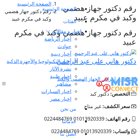
الصفحة الرئيسية
رقم دكتور جهاز هضمي
الصفحة الرئيسية
رقم دكتور جهاز هضمي
وكبد في مكرم عبيد
وكبد في مكرم عبيد
الفئات
رقم دكتور جهاز هضمي وكبد في مكرم
اخبار و مقالات
أخبار الرياضة
عبيد
حوادث
أخبار دينية
دكتور هاني على عبد الرحمن
أخبار التكنولوجيا والأجهزة الذكية
نشرة الآثار
اخبار طبية
استشاري امراض الجهاز الهضمى والكبد
مشاهير
اخبار السيارات
التخصص:
دكتور كبد
اخبار مصر
سعر الكشف:
غير متاح
من نحن
رقم الهاتف:
01013920339 0224484769
خدماتنا
واتساب:
01013920339 0224484769
اتصل بنا