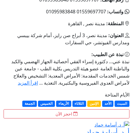
واتساب:
01559697707 01095983848
المنطقة:
مدينة نصر , القاهرة
العنوان:
مدينة نصر، 3 أبراج صن رايز، أمام شركة بيبسي
ومدارس الفيوتشر، حي السفارات
نبذة عن الطبيب:
نبذة عني... دكتورة إسراء الفقي أخصائية الجهاز الهضمي والكبد
والباطنة العامة عضو هيئة التدريس بكلية الطب - جامعة عين
شمس الخدمات المقدمة: الأمراض المعدية: التشخيص والعلاج
لأمراض العدوى الفيروسية والبكتيرية. التغذية ...
اقرأ المزيد
الأيام المتاحة
السبت
الأحد
الإثنين
الثلاثاء
الأربعاء
الخميس
الجمعة
احجز الآن
أ. د. أسامة حماد