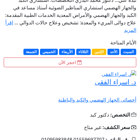
نبذة عني... دكتور محمد البدري التخصصات: استشاري الكبد
والجهاز الهضمي استشاري المناظير الضوئية أستاذ مساعد في
الكبد والجهاز الهضمي والأمراض المعدية الخدمات الطبية المقدمة:
علاج دوالى المريء والمعدة: تشخيص وعلاج حالات الدوالي ...
اقرأ
المزيد
الأيام المتاحة
السبت
الأحد
الإثنين
الثلاثاء
الأربعاء
الخميس
الجمعة
احجز الآن
د. اسراء الفقى
أخصائى الجهاز الهضمي والكبد والباطنة
التخصص:
دكتور كبد
سعر الكشف:
غير متاح
رقم الهاتف:
01559697707 01095983848