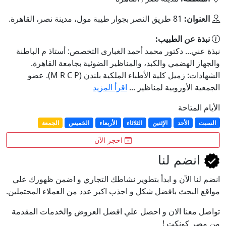
العنوان:
81 طريق النصر بجوار طيبة مول، مدينة نصر، القاهرة.
نبذة عن الطبيب:
نبذة عني... دكتور محمد أحمد الغبارى التخصص: أستاذ م الباطنة
والجهاز الهضمي والكبد، والمناظير الضوئية بجامعة القاهرة.
الشهادات: زميل كلية الأطباء الملكية بلندن (M R C P). عضو
الجمعية الأوروبية لمناظير ...
اقرأ المزيد
الأيام المتاحة
السبت
الأحد
الإثنين
الثلاثاء
الأربعاء
الخميس
الجمعة
احجز الآن
انضم لنا
انضم لنا اﻵن و ابدأ بتطوير نشاطك التجاري و اضمن ظهورك علي
مواقع البحث بافضل شكل و اجذب اكبر عدد من العملاء المحتملين.
تواصل معنا الان و احصل علي افضل العروض والخدمات المقدمة
من مصر كونكت !