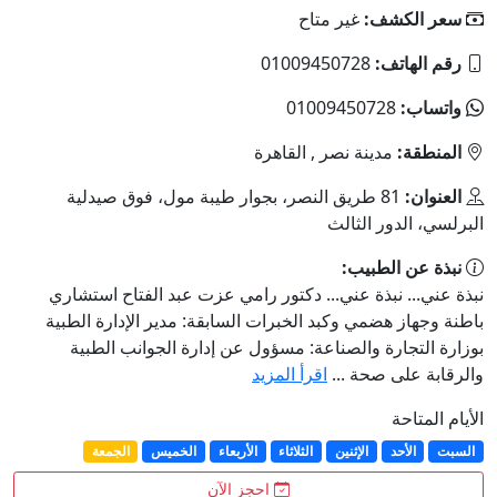
سعر الكشف:
غير متاح
رقم الهاتف:
01009450728
واتساب:
01009450728
المنطقة:
مدينة نصر , القاهرة
العنوان:
81 طريق النصر، بجوار طيبة مول، فوق صيدلية
البرلسي، الدور الثالث
نبذة عن الطبيب:
نبذة عني... نبذة عني... دكتور رامي عزت عبد الفتاح استشاري
باطنة وجهاز هضمي وكبد الخبرات السابقة: مدير الإدارة الطبية
بوزارة التجارة والصناعة: مسؤول عن إدارة الجوانب الطبية
والرقابة على صحة ...
اقرأ المزيد
الأيام المتاحة
السبت
الأحد
الإثنين
الثلاثاء
الأربعاء
الخميس
الجمعة
احجز الآن