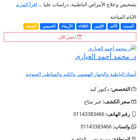
تشخيص وعلاج الأمراض الباطنية. دراسات عليا ...
اقرأ المزيد
الأيام المتاحة
السبت
الأحد
الإثنين
الثلاثاء
الأربعاء
الخميس
الجمعة
احجز الآن
د. محمد أحمد الغبارى
أستاذ الباطنة والجهاز الهضمي والكبد والمناظير الضوئية
التخصص:
دكتور كبد
سعر الكشف:
غير متاح
رقم الهاتف:
01143383466
واتساب:
01143383466
المنطقة:
مدينة نصر , القاهرة