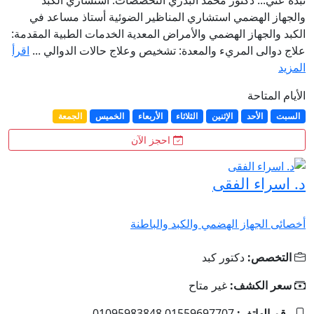
نبذة عني... دكتور محمد البدري التخصصات: استشاري الكبد
والجهاز الهضمي استشاري المناظير الضوئية أستاذ مساعد في
الكبد والجهاز الهضمي والأمراض المعدية الخدمات الطبية المقدمة:
علاج دوالى المريء والمعدة: تشخيص وعلاج حالات الدوالي ...
اقرأ
المزيد
الأيام المتاحة
السبت
الأحد
الإثنين
الثلاثاء
الأربعاء
الخميس
الجمعة
احجز الآن
د. اسراء الفقى
أخصائى الجهاز الهضمي والكبد والباطنة
التخصص:
دكتور كبد
سعر الكشف:
غير متاح
رقم الهاتف:
01559697707 01095983848