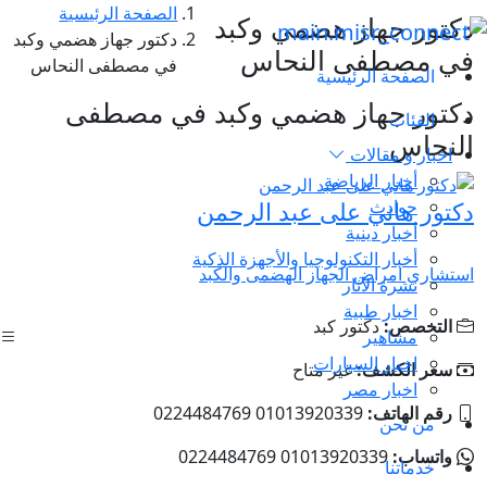
الصفحة الرئيسية
دكتور جهاز هضمي وكبد
دكتور جهاز هضمي وكبد
في مصطفى النحاس
في مصطفى النحاس
الصفحة الرئيسية
دكتور جهاز هضمي وكبد في مصطفى
الفئات
النحاس
اخبار و مقالات
أخبار الرياضة
حوادث
دكتور هاني على عبد الرحمن
أخبار دينية
أخبار التكنولوجيا والأجهزة الذكية
استشاري امراض الجهاز الهضمى والكبد
نشرة الآثار
اخبار طبية
التخصص:
دكتور كبد
مشاهير
اخبار السيارات
سعر الكشف:
غير متاح
اخبار مصر
رقم الهاتف:
01013920339 0224484769
من نحن
واتساب:
01013920339 0224484769
خدماتنا