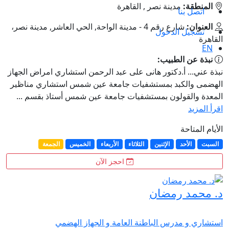
المنطقة:
مدينة نصر , القاهرة
اتصل بنا
العنوان:
شارع رقم 4 - مدينة الواحة, الحي العاشر, مدينة نصر،
تسجيل الدخول
القاهرة
EN
نبذة عن الطبيب:
نبذة عني... أ.دكتور هانى على عبد الرحمن استشاري امراض الجهاز
الهضمى والكبد بمستشفيات جامعة عين شمس استشاري مناظير
المعدة والقولون بمستشفيات جامعة عين شمس أستاذ بقسم ...
اقرأ المزيد
الأيام المتاحة
السبت
الأحد
الإثنين
الثلاثاء
الأربعاء
الخميس
الجمعة
احجز الآن
د. محمد رمضان
استشاري و مدرس الباطنة العامة و الجهاز الهضمي