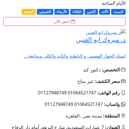
الأيام المتاحة
السبت
الأحد
الإثنين
الثلاثاء
الأربعاء
الخميس
الجمعة
احجز الآن
د. مبروك ابو العنين
استاذ الجهاز الهضمى و الباطنة والكبد والكلى ومتابعة ...
التخصص:
دكتور كبد
سعر الكشف:
غير متاح
رقم الهاتف:
01064521747 01127948749
واتساب:
01064521747 01127948749
المنطقة:
مدينة نصر , القاهرة
العنوان:
7 عمارات السعودية، شارع النزهة، أمام دار الدفاع