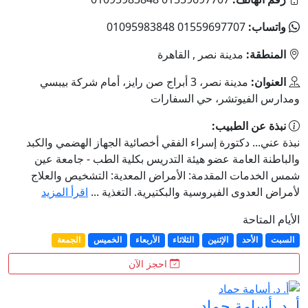
واتساب:
01559697707 01095983848
المنطقة:
مدينة نصر , القاهرة
العنوان:
مدينة نصر، 3 أبراج صن رايز، أمام شركة بيبسي
ومدارس الفيوتشر، حي السفارات
نبذة عن الطبيب:
نبذة عني... دكتورة إسراء الفقي أخصائية الجهاز الهضمي والكبد
والباطنة العامة عضو هيئة التدريس بكلية الطب - جامعة عين
شمس الخدمات المقدمة: الأمراض المعدية: التشخيص والعلاج
لأمراض العدوى الفيروسية والبكتيرية. التغذية ...
اقرأ المزيد
الأيام المتاحة
السبت
الأحد
الإثنين
الثلاثاء
الأربعاء
الخميس
الجمعة
احجز الآن
أ. د. أسامة حماد