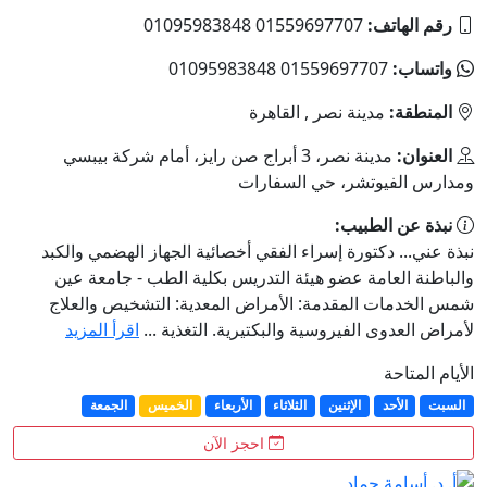
رقم الهاتف:
01559697707 01095983848
واتساب:
01559697707 01095983848
المنطقة:
مدينة نصر , القاهرة
العنوان:
مدينة نصر، 3 أبراج صن رايز، أمام شركة بيبسي
ومدارس الفيوتشر، حي السفارات
نبذة عن الطبيب:
نبذة عني... دكتورة إسراء الفقي أخصائية الجهاز الهضمي والكبد
والباطنة العامة عضو هيئة التدريس بكلية الطب - جامعة عين
شمس الخدمات المقدمة: الأمراض المعدية: التشخيص والعلاج
لأمراض العدوى الفيروسية والبكتيرية. التغذية ...
اقرأ المزيد
الأيام المتاحة
السبت
الأحد
الإثنين
الثلاثاء
الأربعاء
الخميس
الجمعة
احجز الآن