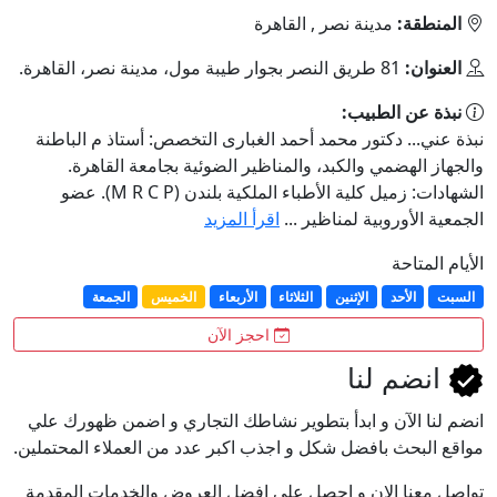
المنطقة:
مدينة نصر , القاهرة
العنوان:
81 طريق النصر بجوار طيبة مول، مدينة نصر، القاهرة.
نبذة عن الطبيب:
نبذة عني... دكتور محمد أحمد الغبارى التخصص: أستاذ م الباطنة
والجهاز الهضمي والكبد، والمناظير الضوئية بجامعة القاهرة.
الشهادات: زميل كلية الأطباء الملكية بلندن (M R C P). عضو
الجمعية الأوروبية لمناظير ...
اقرأ المزيد
الأيام المتاحة
السبت
الأحد
الإثنين
الثلاثاء
الأربعاء
الخميس
الجمعة
احجز الآن
انضم لنا
انضم لنا اﻵن و ابدأ بتطوير نشاطك التجاري و اضمن ظهورك علي
مواقع البحث بافضل شكل و اجذب اكبر عدد من العملاء المحتملين.
تواصل معنا الان و احصل علي افضل العروض والخدمات المقدمة