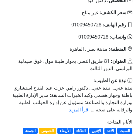
التخصص:
دكتور كبد
سعر الكشف:
غير متاح
رقم الهاتف:
01009450728
واتساب:
01009450728
المنطقة:
مدينة نصر , القاهرة
العنوان:
81 طريق النصر، بجوار طيبة مول، فوق صيدلية
البرلسي، الدور الثالث
نبذة عن الطبيب:
نبذة عني... نبذة عني... دكتور رامي عزت عبد الفتاح استشاري
باطنة وجهاز هضمي وكبد الخبرات السابقة: مدير الإدارة الطبية
بوزارة التجارة والصناعة: مسؤول عن إدارة الجوانب الطبية
والرقابة على صحة ...
اقرأ المزيد
الأيام المتاحة
السبت
الأحد
الإثنين
الثلاثاء
الأربعاء
الخميس
الجمعة