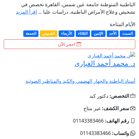
الباطنية المتوطنة جامعة عين شمس، القاهرة تخصص في
تشخيص وعلاج الأمراض الباطنية. دراسات عليا ...
اقرأ المزيد
الأيام المتاحة
السبت
الأحد
الإثنين
الثلاثاء
الأربعاء
الخميس
الجمعة
احجز الآن
د. محمد أحمد الغبارى
أستاذ الباطنة والجهاز الهضمي والكبد والمناظير الضوئية
التخصص:
دكتور كبد
سعر الكشف:
غير متاح
رقم الهاتف:
01143383466
واتساب:
01143383466