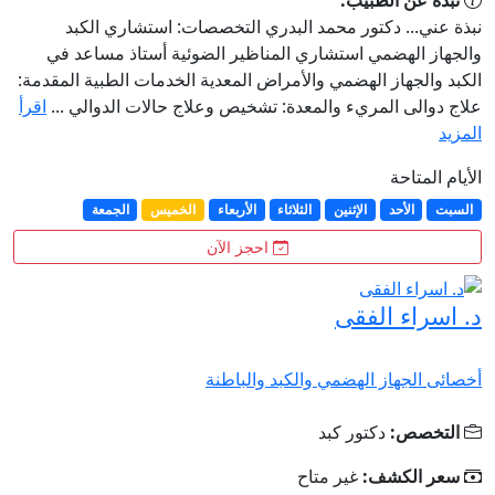
نبذة عن الطبيب:
نبذة عني... دكتور محمد البدري التخصصات: استشاري الكبد
والجهاز الهضمي استشاري المناظير الضوئية أستاذ مساعد في
الكبد والجهاز الهضمي والأمراض المعدية الخدمات الطبية المقدمة:
علاج دوالى المريء والمعدة: تشخيص وعلاج حالات الدوالي ...
اقرأ
المزيد
الأيام المتاحة
السبت
الأحد
الإثنين
الثلاثاء
الأربعاء
الخميس
الجمعة
احجز الآن
د. اسراء الفقى
أخصائى الجهاز الهضمي والكبد والباطنة
التخصص:
دكتور كبد
سعر الكشف:
غير متاح