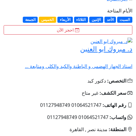
الأيام المتاحة
السبت
الأحد
الإثنين
الثلاثاء
الأربعاء
الخميس
الجمعة
احجز الآن
د. مبروك ابو العنين
استاذ الجهاز الهضمى و الباطنة والكبد والكلى ومتابعة ...
التخصص:
دكتور كبد
سعر الكشف:
غير متاح
رقم الهاتف:
01064521747 01127948749
واتساب:
01064521747 01127948749
المنطقة:
مدينة نصر , القاهرة