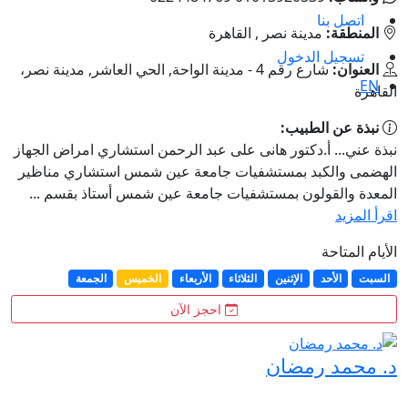
اتصل بنا
المنطقة:
مدينة نصر , القاهرة
تسجيل الدخول
العنوان:
شارع رقم 4 - مدينة الواحة, الحي العاشر, مدينة نصر،
EN
القاهرة
نبذة عن الطبيب:
نبذة عني... أ.دكتور هانى على عبد الرحمن استشاري امراض الجهاز
الهضمى والكبد بمستشفيات جامعة عين شمس استشاري مناظير
المعدة والقولون بمستشفيات جامعة عين شمس أستاذ بقسم ...
اقرأ المزيد
الأيام المتاحة
السبت
الأحد
الإثنين
الثلاثاء
الأربعاء
الخميس
الجمعة
احجز الآن
د. محمد رمضان