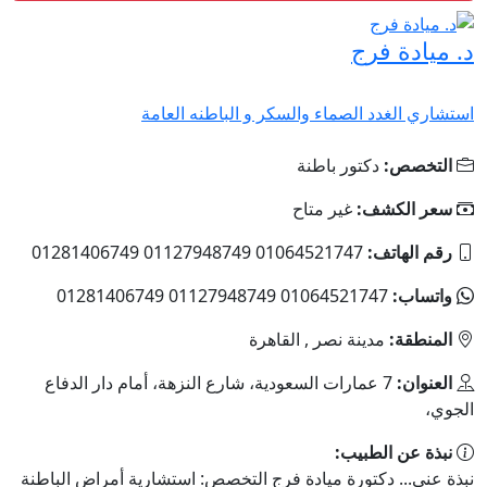
د. ميادة فرج
استشاري الغدد الصماء والسكر و الباطنه العامة
التخصص:
دكتور باطنة
سعر الكشف:
غير متاح
رقم الهاتف:
01064521747 01127948749 01281406749
واتساب:
01064521747 01127948749 01281406749
المنطقة:
مدينة نصر , القاهرة
العنوان:
7 عمارات السعودية، شارع النزهة، أمام دار الدفاع
الجوي،
نبذة عن الطبيب:
نبذة عني... دكتورة ميادة فرج التخصص: استشارية أمراض الباطنة