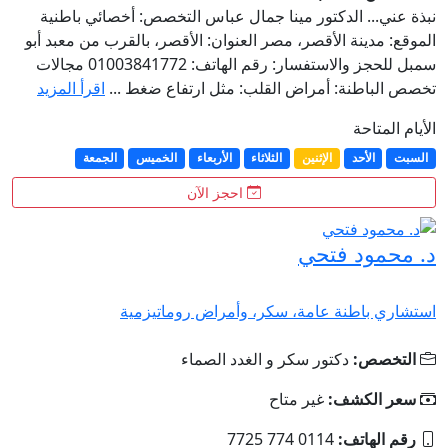
نبذة عني... الدكتور مينا جمال عباس التخصص: أخصائي باطنية
الموقع: مدينة الأقصر، مصر العنوان: الأقصر، بالقرب من معبد أبو
سمبل للحجز والاستفسار: رقم الهاتف: 01003841772 مجالات
تخصص الباطنة: أمراض القلب: مثل ارتفاع ضغط ...
اقرأ المزيد
الأيام المتاحة
السبت
الأحد
الإثنين
الثلاثاء
الأربعاء
الخميس
الجمعة
احجز الآن
د. محمود فتحي
استشاري باطنة عامة، سكر، وأمراض روماتيزمية
التخصص:
دكتور سكر و الغدد الصماء
سعر الكشف:
غير متاح
رقم الهاتف:
0114 774 7725