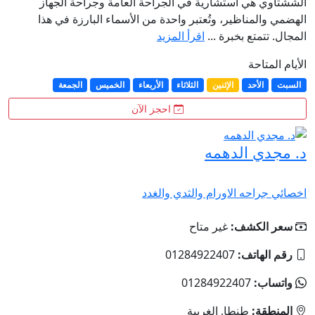
الششتاوي هي استشارية في الجراحة العامة وجراحة الجهاز
الهضمي والمناظير، وتُعتبر واحدة من الأسماء البارزة في هذا
المجال. تتمتع بخبرة ...
اقرأ المزيد
الأيام المتاحة
السبت
الأحد
الإثنين
الثلاثاء
الأربعاء
الخميس
الجمعة
احجز الآن
د. مجدي الدهمه
اخصائي جراحه الاورام والثدي والغدد
سعر الكشف:
غير متاح
رقم الهاتف:
01284922407
واتساب:
01284922407
المنطقة:
طنطا, الغربية