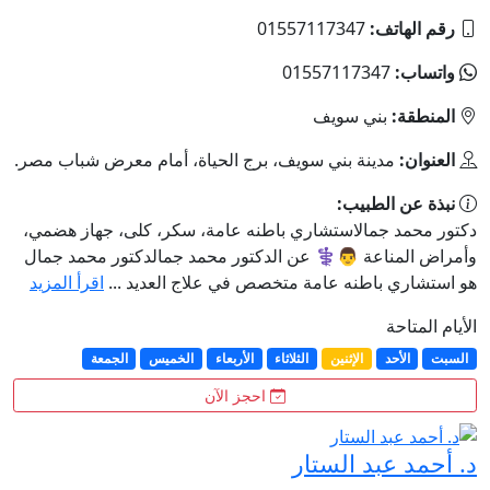
رقم الهاتف:
01557117347
واتساب:
01557117347
المنطقة:
بني سويف
العنوان:
مدينة بني سويف، برج الحياة، أمام معرض شباب مصر.
نبذة عن الطبيب:
دكتور محمد جمالاستشاري باطنه عامة، سكر، كلى، جهاز هضمي،
وأمراض المناعة 👨⚕️ عن الدكتور محمد جمالدكتور محمد جمال
هو استشاري باطنه عامة متخصص في علاج العديد ...
اقرأ المزيد
الأيام المتاحة
السبت
الأحد
الإثنين
الثلاثاء
الأربعاء
الخميس
الجمعة
احجز الآن
د. أحمد عبد الستار