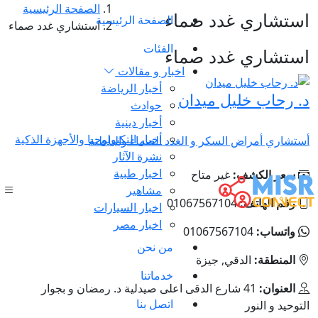
الصفحة الرئيسية
استشاري غدد صماء
الصفحة الرئيسية
استشاري غدد صماء
الفئات
استشاري غدد صماء
اخبار و مقالات
أخبار الرياضة
د. رحاب خليل ميدان
حوادث
أخبار دينية
أخبار التكنولوجيا والأجهزة الذكية
أستشاري أمراض السكر و الغدد الصماء والباطنة
نشرة الآثار
اخبار طبية
سعر الكشف:
غير متاح
مشاهير
رقم الهاتف:
01067567104
اخبار السيارات
اخبار مصر
واتساب:
01067567104
من نحن
المنطقة:
الدقي, جيزة
خدماتنا
العنوان:
41 شارع الدقى اعلى صيدلية د. رمضان و بجوار
اتصل بنا
التوحيد و النور