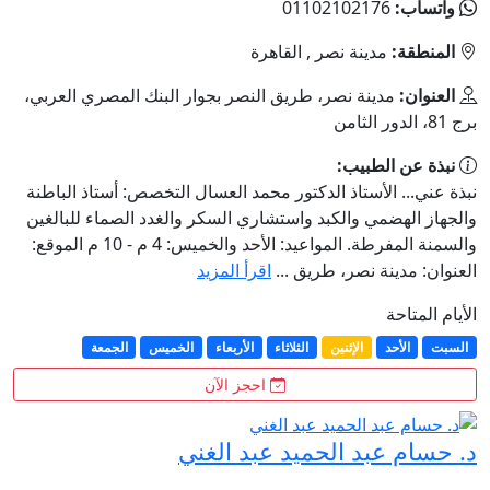
واتساب:
01102102176
المنطقة:
مدينة نصر , القاهرة
العنوان:
مدينة نصر، طريق النصر بجوار البنك المصري العربي،
برج 81، الدور الثامن
نبذة عن الطبيب:
نبذة عني... الأستاذ الدكتور محمد العسال التخصص: أستاذ الباطنة
والجهاز الهضمي والكبد واستشاري السكر والغدد الصماء للبالغين
والسمنة المفرطة. المواعيد: الأحد والخميس: 4 م - 10 م الموقع:
العنوان: مدينة نصر، طريق ...
اقرأ المزيد
الأيام المتاحة
السبت
الأحد
الإثنين
الثلاثاء
الأربعاء
الخميس
الجمعة
احجز الآن
د. حسام عبد الحميد عبد الغني