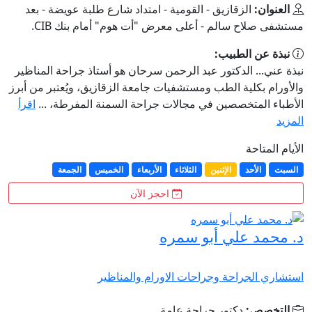
العنوان:
الزقازيق - القومية - امتداد شارع طلبة عويضة - بعد
مستشفى صلاح سالم - أعلى معرض "أت هوم" أمام بنك CIB.
نبذة عن الطبيب:
نبذة عني... الدكتور عبد الرحمن سرحان هو أستاذ جراحة المناظير
والأورام بكلية الطب ومستشفيات جامعة الزقازيق، ويُعتبر من أبرز
الأطباء المتخصصين في مجالات جراحة السمنة المفرطة، ...
اقرأ
المزيد
الأيام المتاحة
السبت
الأحد
الإثنين
الثلاثاء
الأربعاء
الخميس
الجمعة
احجز الآن
د. محمد علي أبو سمره
استشاري الجراحة وجراحات الاورام والمناظير
التخصص:
دكتور جراحة عامة