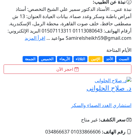
نبذة عن الطبيب:
نبذة عني... الأستاذ الدكتور سمير علي الشيخ التخصص: أستاذ
أمراض باطنة وسكر وغدد صماء. بيانات العيادة العنوان: 13 ش
مصطفى حافظ، خلف صوت القاهرة، محطة الرمل، الإسكندرية.
أرقام الهواتف: 01113080643 01507113311 البريد الإلكتروني:
Samirelsheikh59@gmail.com
مواعيد ...
اقرأ المزيد
الأيام المتاحة
السبت
الأحد
الإثنين
الثلاثاء
الأربعاء
الخميس
الجمعة
احجز الآن
د. صلاح الحلوانى
استشاري الغدد الصماء والسكر
سعر الكشف:
غير متاح
رقم الهاتف:
01033866606 034866637