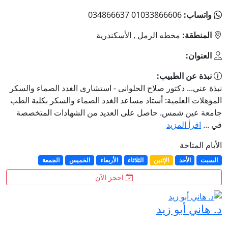
واتساب:
01033866606 034866637
المنطقة:
محطه الرمل , الأسكندرية
العنوان:
نبذة عن الطبيب:
نبذة عني... دكتور صلاح الحلوانى - استشارى الغدد الصماء والسكر
المؤهلات العلمية: أستاذ مساعد الغدد الصماء والسكر بكلية الطب
جامعة عين شمس. حاصل على العديد من الشهادات المتخصصة
في ...
اقرأ المزيد
الأيام المتاحة
السبت
الأحد
الإثنين
الثلاثاء
الأربعاء
الخميس
الجمعة
احجز الآن
د. هاني أبو زيد