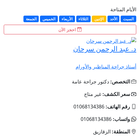
الأيام المتاحة
السبت
الأحد
الإثنين
الثلاثاء
الأربعاء
الخميس
الجمعة
احجز الآن
د. عبد الرحمن سرحان
أستاذ جراحة المناظير والأورام
التخصص:
دكتور جراحة عامة
سعر الكشف:
غير متاح
رقم الهاتف:
01068134386
واتساب:
01068134386
المنطقة:
الزقازيق