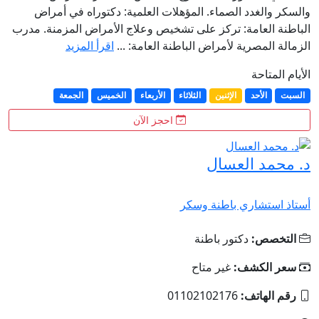
والسكر والغدد الصماء. المؤهلات العلمية: دكتوراه في أمراض
الباطنة العامة: تركز على تشخيص وعلاج الأمراض المزمنة. مدرب
الزمالة المصرية لأمراض الباطنة العامة: ...
اقرأ المزيد
الأيام المتاحة
السبت
الأحد
الإثنين
الثلاثاء
الأربعاء
الخميس
الجمعة
احجز الآن
د. محمد العسال
أستاذ استشاري باطنة وسكر
التخصص:
دكتور باطنة
سعر الكشف:
غير متاح
رقم الهاتف:
01102102176