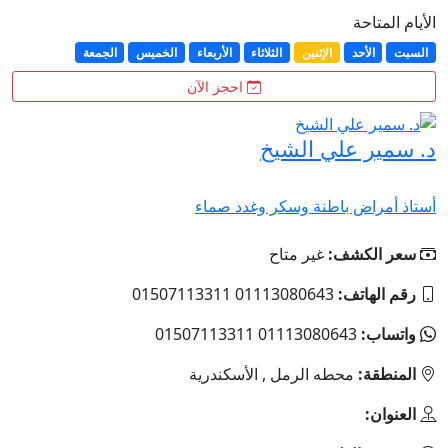
الأيام المتاحة
السبت
الأحد
الإثنين
الثلاثاء
الأربعاء
الخميس
الجمعة
احجز الآن
د. سمير علي الشيخ
أستاذ أمراض باطنة وسكر وغدد صماء
سعر الكشف:
غير متاح
رقم الهاتف:
01113080643 01507113311
واتساب:
01113080643 01507113311
المنطقة:
محطه الرمل , الأسكندرية
العنوان: