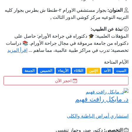
العنوان:
بجوار مستشفي الاورام ٢-طنطا ش بطرس بجوار كليه
التربيه النوعيه مركز كوشي الدور الثالث ,
نبذة عن الطبيب:
المؤهلات العلمية: 🎓 دكتوراه في جراحة الأورام: حاصل على
دكتوراه من جامعة مرموقة في مجال جراحة الأورام. 📚 دراسات
تخصصية: تدرب في مراكز طبية عالمية، مما ساهم ...
اقرأ المزيد
الأيام المتاحة
السبت
الأحد
الإثنين
الثلاثاء
الأربعاء
الخميس
الجمعة
احجز الآن
د. مايكل رافت فهيم
استشاري أمراض الباطنة والكلى
التخصص:
دكتور صدر وجهاز تنفسي