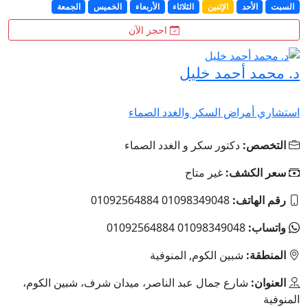
السبت
الأحد
الإثنين
الثلاثاء
الأربعاء
الخميس
الجمعة
احجز الآن
د. محمد أحمد خليل
استشاري أمراض السكر والغدد الصماء
التخصص:
دكتور سكر و الغدد الصماء
سعر الكشف:
غير متاح
رقم الهاتف:
01098349048 01092564884
واتساب:
01098349048 01092564884
المنطقة:
شبين الكوم, المنوفية
العنوان:
شارع جمال عبد الناصر، ميدان شرف، شبين الكوم،
المنوفية