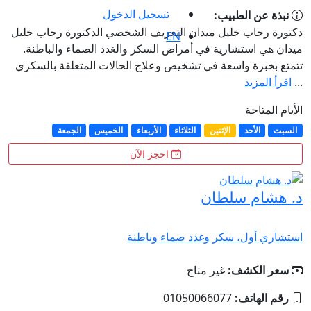
تسجيل الدخول
نبذة عن الطبيب:
دكتورة رحاب خليل ميدان التعريف الشخصي الدكتورة رحاب خليل
EN
ميدان هي استشارية في أمراض السكر والغدد الصماء والباطنة.
تتمتع بخبرة واسعة في تشخيص وعلاج الحالات المتعلقة بالسكري
...
اقرأ المزيد
الأيام المتاحة
السبت
الأحد
الإثنين
الثلاثاء
الأربعاء
الخميس
الجمعة
احجز الآن
د. هشام سلطان
استشاري أول، سكر وغدد صماء وباطنة
سعر الكشف:
غير متاح
رقم الهاتف:
01050066077