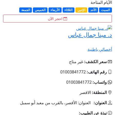
الأيام المتاحة
السبت
الأحد
الإثنين
الثلاثاء
الأربعاء
الخميس
الجمعة
احجز الآن
د. مينا جمال عباس
أخصائي باطنية
سعر الكشف:
غير متاح
رقم الهاتف:
01003841772
واتساب:
01003841772
المنطقة:
الاقصر
العنوان:
العنوان: الأقصر، بالقرب من معبد أبو سمبل
نبذة عن الطبيب: