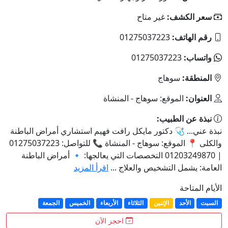
سعر الكشف:
غير متاح
رقم الهاتف:
01275037223
واتساب:
01275037223
المنطقة:
سوهاج
العنوان:
الموقع: سوهاج - المنشاة
نبذة عن الطبيب:
نبذة عني... 🩺 دكتور مايكل رافت فهيم استشاري أمراض الباطنة
والكلى 📍 الموقع: سوهاج - المنشاة 📞 للتواصل: 01275037223
| 01203249870 التخصصات التي يعالجها: 🔹 أمراض الباطنة
العامة: يشمل التشخيص والعلاج ...
اقرأ المزيد
الأيام المتاحة
السبت
الأحد
الإثنين
الثلاثاء
الأربعاء
الخميس
الجمعة
احجز الآن