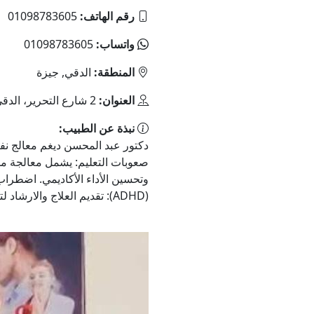
رقم الهاتف:
01098783605
واتساب:
01098783605
المنطقة:
الدقي, جيزة
العنوان:
2 شارع التحرير، الدقي، شقة 44، الدور الرابع
نبذة عن الطبيب:
دكتور عبد المحسن ديغم معالج ن
صعوبات التعليم: يشمل معالجة م
وتحسين الأداء الأكاديمي. اضطرا
(ADHD): تقديم العلاج والارشاد لتقليل الأعراض ...