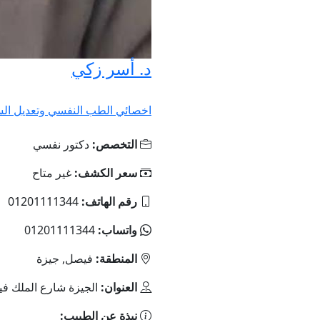
د. أسر زكي
اخصائي الطب النفسي وتعديل الس
التخصص:
دكتور نفسي
سعر الكشف:
غير متاح
رقم الهاتف:
01201111344
واتساب:
01201111344
المنطقة:
فيصل, جيزة
العنوان:
الجيزة شارع الملك ف
نبذة عن الطبيب: