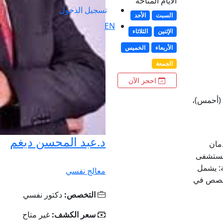
الأيام المتاحة
تسجيل الدخول
السبت
الأحد
EN
الإثنين
الثلاثاء
الأربعاء
الخميس
الجمعة
احجز الآن
ة (أحمس)،
د.عبد المحسن ديغم
مان
مستشفى
ة: يشمل
معالج نفسي
تخصص في
التخصص:
دكتور نفسي
سعر الكشف:
غير متاح