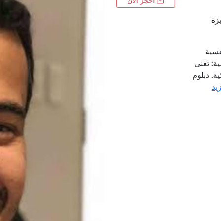
احجز الآن
يزة
فسية
ة: تعنى
. دبلوم
زيد