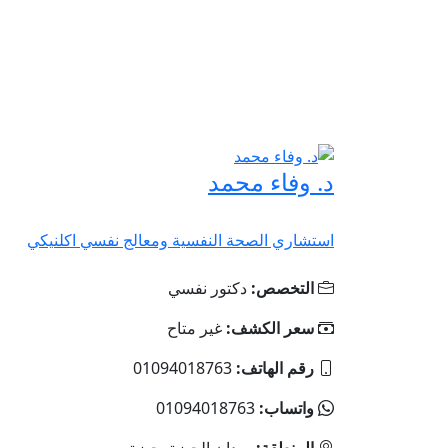
د. وفاء محمد
استشاري الصحة النفسية ومعالج نفسي اكلنيكي
التخصص:
دكتور نفسي
سعر الكشف:
غير متاح
رقم الهاتف:
01094018763
واتساب:
01094018763
المنطقة:
ميدان الجيزة, جيزة