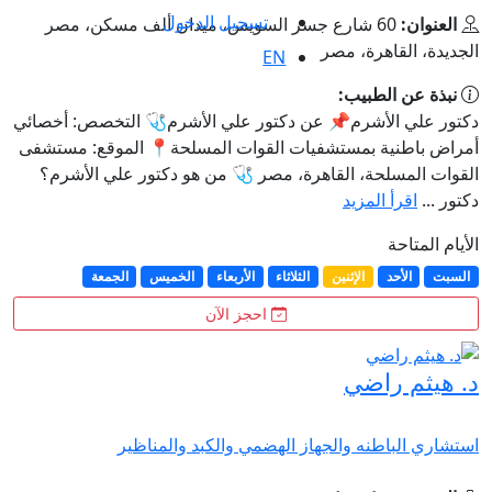
تسجيل الدخول
العنوان:
60 شارع جسر السويس، ميدان ألف مسكن، مصر
الجديدة، القاهرة، مصر
EN
نبذة عن الطبيب:
دكتور علي الأشرم📌 عن دكتور علي الأشرم🩺 التخصص: أخصائي
أمراض باطنية بمستشفيات القوات المسلحة📍 الموقع: مستشفى
القوات المسلحة، القاهرة، مصر 🩺 من هو دكتور علي الأشرم؟
دكتور ...
اقرأ المزيد
الأيام المتاحة
السبت
الأحد
الإثنين
الثلاثاء
الأربعاء
الخميس
الجمعة
احجز الآن
د. هيثم راضي
استشاري الباطنه والجهاز الهضمي والكبد والمناظير