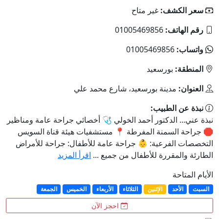
سعر الكشف:
غير متاح
رقم الهاتف:
01005469856
واتساب:
01005469856
المنطقة:
بورسعيد
العنوان:
مدينة بورسعيد، شارع محمد علي
نبذة عن الطبيب:
نبذة عني... الدكتور أحمد الخولي 🩺 أخصائي جراحة عامة ومناظير
🛑 جراحة السمنة المفرطة 📍 مستشفيات هيئة قناة السويس
التخصصات الفرعية: 👶 جراحة عامة للأطفال: جراحة للأمراض
الطارئة والمقررة للأطفال من جميع ...
اقرأ المزيد
الأيام المتاحة
السبت
الأحد
الإثنين
الثلاثاء
الأربعاء
الخميس
الجمعة
احجز الآن