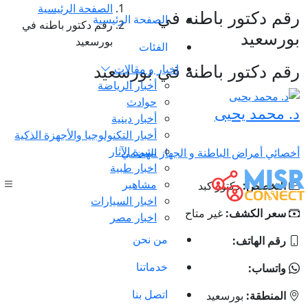
الصفحة الرئيسية
رقم دكتور باطنه في
الصفحة الرئيسية
رقم دكتور باطنه في
بورسعيد
بورسعيد
الفئات
رقم دكتور باطنه في بورسعيد
اخبار و مقالات
أخبار الرياضة
حوادث
د. محمد يحيى
أخبار دينية
أخبار التكنولوجيا والأجهزة الذكية
نشرة الآثار
أخصائي أمراض الباطنة و الجهاز الهضمي
اخبار طبية
مشاهير
التخصص:
دكتور كبد
اخبار السيارات
سعر الكشف:
غير متاح
اخبار مصر
من نحن
رقم الهاتف:
خدماتنا
واتساب:
اتصل بنا
المنطقة:
بورسعيد