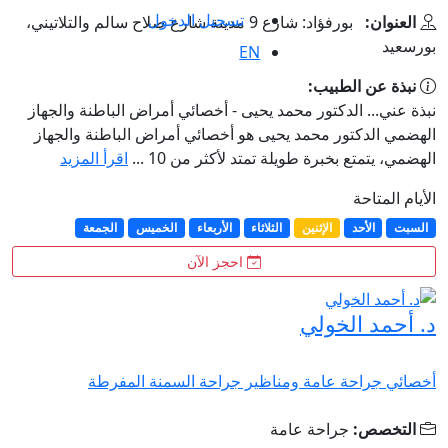
تسجيل الدخول
العنوان:
بورفؤاد: شارع 9 مدينة شارع صلاح سالم والتلاتيني،
بورسعيد
EN
نبذة عن الطبيب:
نبذة عني... الدكتور محمد يحيى - أخصائي أمراض الباطنة والجهاز
الهضمي الدكتور محمد يحيى هو أخصائي أمراض الباطنة والجهاز
الهضمي، يتمتع بخبرة طويلة تمتد لأكثر من 10 ...
اقرأ المزيد
الأيام المتاحة
السبت
الأحد
الإثنين
الثلاثاء
الأربعاء
الخميس
الجمعة
احجز الآن
د. أحمد الخولي
أخصائي جراحة عامة ومناظير جراحة السمنة المفرطة
التخصص:
جراحة عامة