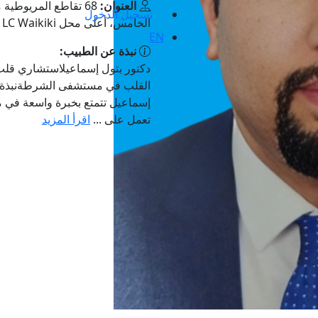
العنوان:
68 تقاطع المريوطية
تسجيل الدخول
الخامس، أعلى محل LC Waikiki
EN
نبذة عن الطبيب:
دكتور بتول إسماعيلاستشاري قلب
القلب في مستشفى الشرطةنبذة عن
إسماعيل تتمتع بخبرة واسعة في مج
تعمل على ...
اقرأ المزيد