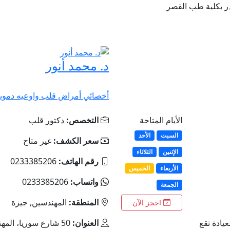
ر بكلية طب القصر
د. محمد أنور
أخصائي أمراض قلب واوعيه دموي
الأيام المتاحة
التخصص:
دكتور قلب
السبت
الأحد
سعر الكشف:
غير متاح
الإثنين
الثلاثاء
رقم الهاتف:
0233385206
الأربعاء
الخميس
واتساب:
0233385206
الجمعة
المنطقة:
المهندسين, جيزة
احجز الآن
عيادة تقع
العنوان:
50 شارع سوريا، المهندسين، القاهرة.