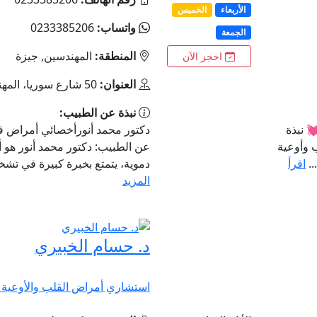
الأربعاء
الخميس
واتساب:
0233385206
الجمعة
المنطقة:
المهندسين, جيزة
احجز الآن
العنوان:
50 شارع سوريا، المهندسين، القاهرة.
نبذة عن الطبيب:
 نبذة
دكتور محمد أنورأخصائي أمراض قل
 وأوعية
عن الطبيب: دكتور محمد أنور هو
..
اقرأ
دموية، يتمتع بخبرة كبيرة في تش
المزيد
د. حسام الخبيري
استشاري أمراض القلب والأوعية ا