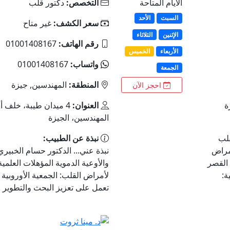
الأيام المتاحة
التخصص:
دكتور قلب
السبت
الأحد
سعر الكشف:
غير متاح
الإثنين
الثلاثاء
رقم الهاتف:
01001408167
الأربعاء
الخميس
واتساب:
01001408167
الجمعة
المنطقة:
المهندسين, جيزة
احجز الآن
العنوان:
4 ميدان طيبة، خلف أ
المهندسين، الجيزة
قلب
نبذة عن الطبيب:
أمراض
نبذة عني... الدكتور حسام الخبي
 القصر
والأوعية الدموية المؤهلات العلمية
ة:
لأمراض القلب: الجمعية الأوروبي
تعمل على تعزيز البحث والتطوير ف