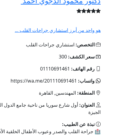
دكتور محمود الدجوي أحمد
هو واحد من أبرز استشاري جراحات القلب ...
التخصص:
استشاري جراحات القلب
سعر الكشف:
300
رقم الهاتف:
01110691461
واتساب:
https://wa.me/201110691461
المنطقة:
المهندسين, القاهرة
العنوان:
أول شارع سوريا من ناحية جامع الدول الع
الجيزة
نبذة عن الطبيب:
🏥 جراحة القلب والصدر وعيوب الأطفال الخلقية الأس