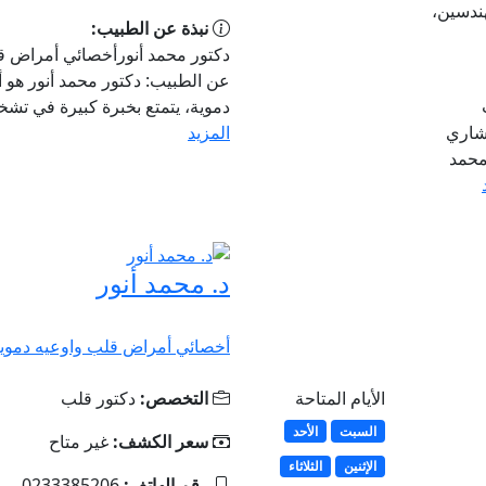
ندسين،
نبذة عن الطبيب:
دكتور محمد أنورأخصائي أمراض قل
عن الطبيب: دكتور محمد أنور هو
دموية، يتمتع بخبرة كبيرة في تش
تشاري
المزيد
محمد
د. محمد أنور
أخصائي أمراض قلب واوعيه دموي
الأيام المتاحة
التخصص:
دكتور قلب
السبت
الأحد
سعر الكشف:
غير متاح
الإثنين
الثلاثاء
رقم الهاتف:
0233385206