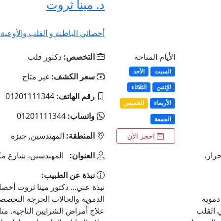
د. مينا ثروت
أخصائي الباطنة و القلب والأوعية ا
الأيام المتاحة
التخصص:
دكتور قلب
السبت
الأحد
سعر الكشف:
غير متاح
الإثنين
الثلاثاء
رقم الهاتف:
01201111344
الأربعاء
الخميس
واتساب:
01201111344
الجمعة
المنطقة:
المهندسين, جيزة
احجز الآن
رار،
العنوان:
المهندسين، شارع مكة 
نبذة عن الطبيب:
نبذة عني... دكتور مينا ثروت أخصا
دموية
الدموية والحالات الحرجة التخصص
 القلب
علاج أمراض الشرايين التاجية. متا