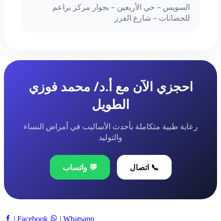
السويس – حي الأربعين – بجوار مركز براعم
للحضانات – شارع الفرز
احجزي الآن مع أ.د/ محمد فوزي
الطويل
رعاية طبية متكاملة بأحدث الأساليب في أمراض النساء
والتوليد
📞 اتصال
💬 واتساب
| Facebook
| Whatsapp