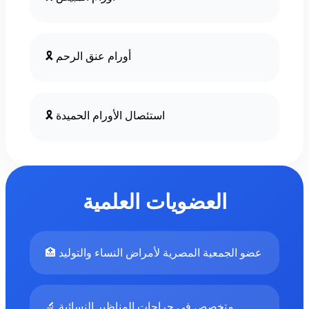
🎗️ أورام عنق الرحم
🎗️ استئصال الأورام الحميدة
العضويات العلمية
🏥 عضو الجمعية المصرية لأمراض النساء والتوليد
🔬 متخصص في جراحات المناظير النسائية