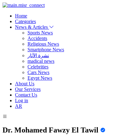
Home
Categories
News & Articles
Sports News
Accidents
Religious News
Smartphone News
نشرة الآثار
madical news
Celebrities
Cars News
Egypt News
About Us
Our Services
Contact Us
Log in
AR
Dr. Mohamed Fawzy El Tawil