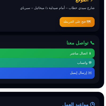
شارع سيدي خطاب – أمام صيدلية د/ ميخائيل – سبرباي
🗺️ فتح على الخريطة
📞 تواصل معنا
📱 اتصال مباشر
💬 واتساب
✉️ إرسال إيميل
🕒 مواعيد العمل