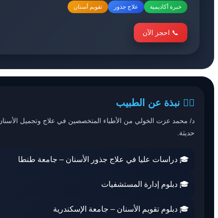
خبرة أكاديمية
علاج جذور
تقويم أسنان
📞 احجز الآن
👨‍⚕️ نبذة عن الطبيب
د/ محمد عزت الخولي من الأطباء المتخصصين في علاج وتجميل الأسنان، 
حديثة.
🎓 دراسات عليا في علاج جذور الأسنان – جامعة طنطا
🎓 دبلوم إدارة المستشفيات
🎓 دبلوم تقويم الأسنان – جامعة الإسكندرية