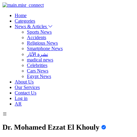
Home
Categories
News & Articles
Sports News
Accidents
Religious News
Smartphone News
نشرة الآثار
madical news
Celebrities
Cars News
Egypt News
About Us
Our Services
Contact Us
Log in
AR
Dr. Mohamed Ezzat El Khouly